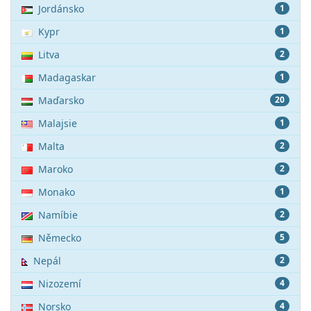
Jordánsko
1
Kypr
1
Litva
2
Madagaskar
1
Maďarsko
20
Malajsie
1
Malta
2
Maroko
2
Monako
1
Namíbie
2
Německo
5
Nepál
2
Nizozemí
4
Norsko
4