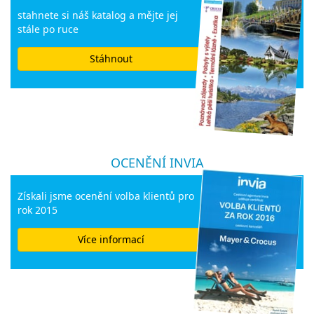
stahnete si náš katalog a mějte jej
stále po ruce
Stáhnout
OCENĚNÍ INVIA
Získali jsme ocenění volba klientů pro
rok 2015
Více informací