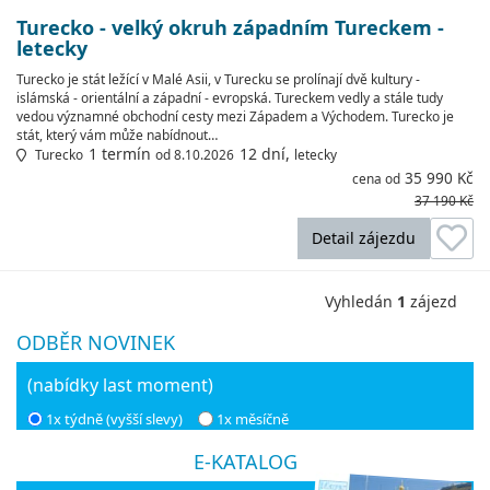
Turecko - velký okruh západním Tureckem -
letecky
Turecko je stát ležící v Malé Asii, v Turecku se prolínají dvě kultury -
islámská - orientální a západní - evropská. Tureckem vedly a stále tudy
vedou významné obchodní cesty mezi Západem a Východem. Turecko je
stát, který vám může nabídnout…
1 termín
12 dní,
Turecko
od 8.10.2026
letecky
35 990 Kč
cena od
37 190 Kč
Detail zájezdu
Vyhledán
1
zájezd
ODBĚR NOVINEK
(nabídky last moment)
1x týdně (vyšší slevy)
1x měsíčně
E-KATALOG