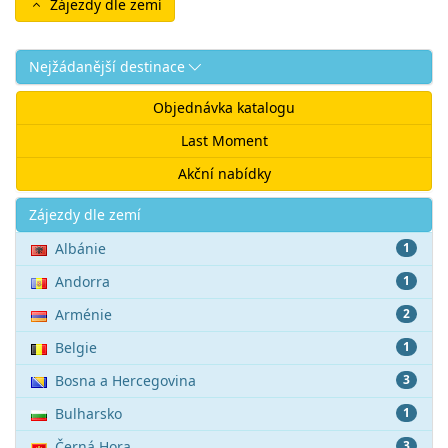
Zájezdy dle zemí
Nejžádanější destinace
Objednávka katalogu
Last Moment
Akční nabídky
Akce
Zájezdy dle zemí
Albánie
1
Andorra
1
Arménie
2
Belgie
1
Bosna a Hercegovina
3
Bulharsko
1
Černá Hora
3