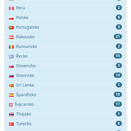
Peru
2
Polsko
8
Portugalsko
3
Rakousko
21
Rumunsko
2
Řecko
10
Slovensko
3
Slovinsko
14
Srí Lanka
1
Španělsko
18
Švýcarsko
17
Thajsko
1
Turecko
6