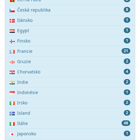
Česká republika
8
Dánsko
1
Egypt
1
Finsko
1
Francie
21
Gruzie
2
Chorvatsko
4
Indie
2
Indonésie
1
Irsko
2
Island
2
Itálie
48
Japonsko
1