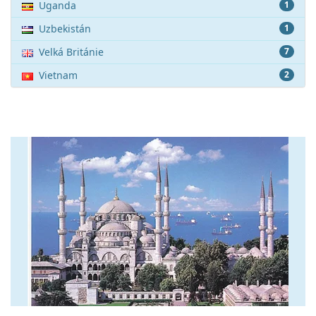
Uganda
1
Uzbekistán
1
Velká Británie
7
Vietnam
2