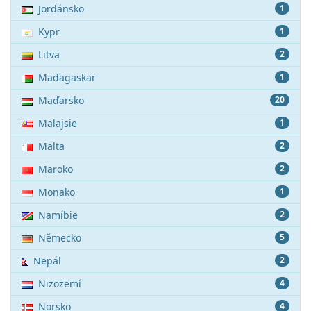
Jordánsko
1
Kypr
1
Litva
2
Madagaskar
1
Maďarsko
20
Malajsie
1
Malta
2
Maroko
2
Monako
1
Namíbie
2
Německo
5
Nepál
2
Nizozemí
4
Norsko
4