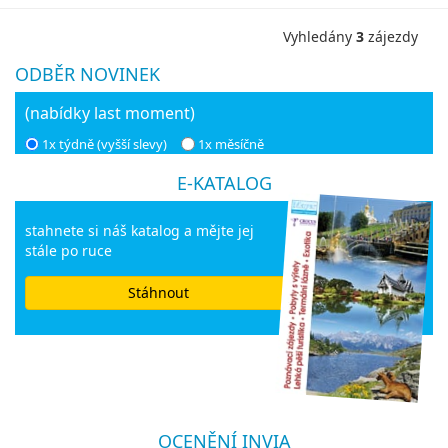
Vyhledány
3
zájezdy
ODBĚR NOVINEK
(nabídky last moment)
1x týdně (vyšší slevy)
1x měsíčně
E-KATALOG
stahnete si náš katalog a mějte jej
stále po ruce
Stáhnout
OCENĚNÍ INVIA