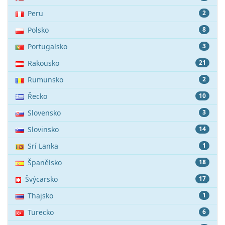
Peru
2
Polsko
8
Portugalsko
3
Rakousko
21
Rumunsko
2
Řecko
10
Slovensko
3
Slovinsko
14
Srí Lanka
1
Španělsko
18
Švýcarsko
17
Thajsko
1
Turecko
6