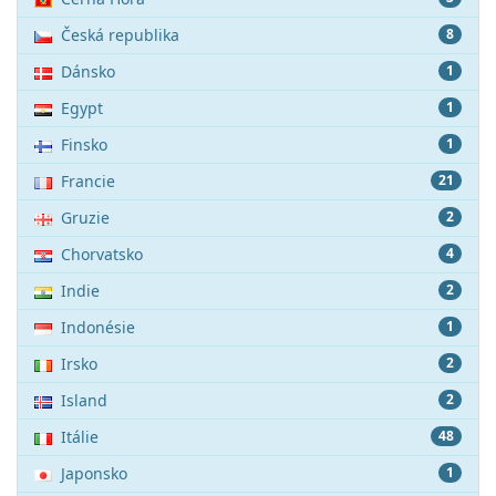
Česká republika
8
Dánsko
1
Egypt
1
Finsko
1
Francie
21
Gruzie
2
Chorvatsko
4
Indie
2
Indonésie
1
Irsko
2
Island
2
Itálie
48
Japonsko
1