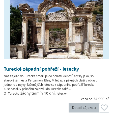
Turecké západní pobřeží - letecky
Náš zájezd do Turecka směřuje do oblasti klenotů antiky jako jsou
starověká města Pergamon, Efes, Milét aj. a pěkných pláží v oblasti
jednoho z nejvyhlášenějších letovisek západního pobřeží Turecka,
Kusadassi. V průběhu zájezdu do Turecka také…
žádný termín
10 dní,
Turecko
letecky
34 990 Kč
cena od
Detail zájezdu