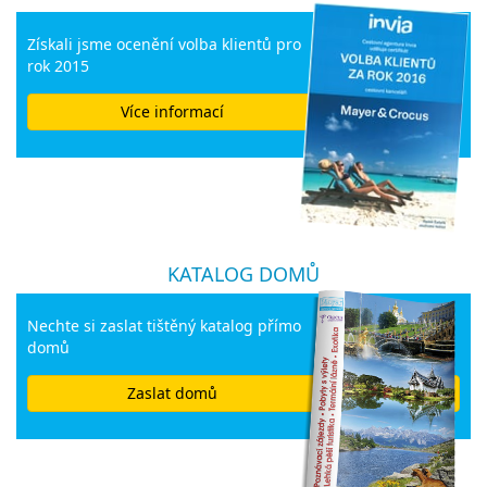
Získali jsme ocenění volba klientů pro
rok 2015
Více informací
KATALOG DOMŮ
Nechte si zaslat tištěný katalog přímo
domů
Zaslat domů