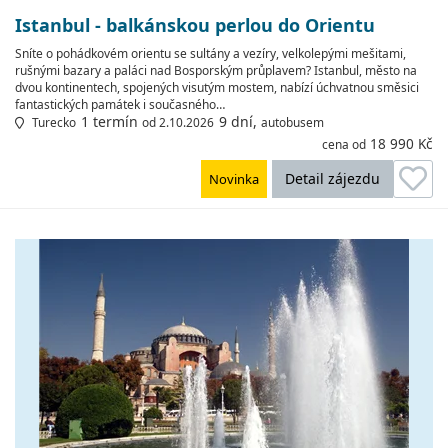
Istanbul - balkánskou perlou do Orientu
Sníte o pohádkovém orientu se sultány a vezíry, velkolepými mešitami,
rušnými bazary a paláci nad Bosporským průplavem? Istanbul, město na
dvou kontinentech, spojených visutým mostem, nabízí úchvatnou směsici
fantastických památek i současného…
1 termín
9 dní,
Turecko
od 2.10.2026
autobusem
18 990 Kč
cena od
Detail zájezdu
Novinka