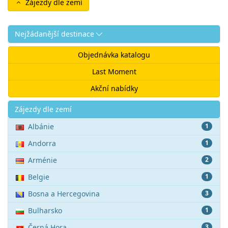
Zájezdy dle zemí
Nejžádanější destinace
Objednávka katalogu
Last Moment
Akční nabídky
Akce
Zájezdy dle zemí
Albánie
1
Andorra
1
Arménie
2
Belgie
1
Bosna a Hercegovina
3
Bulharsko
1
Černá Hora
3