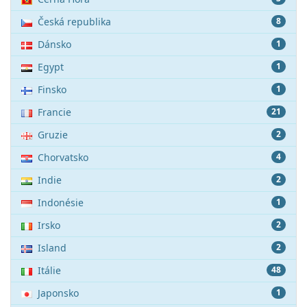
Česká republika
8
Dánsko
1
Egypt
1
Finsko
1
Francie
21
Gruzie
2
Chorvatsko
4
Indie
2
Indonésie
1
Irsko
2
Island
2
Itálie
48
Japonsko
1