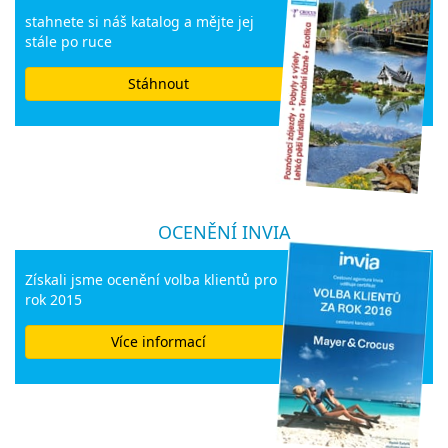
stahnete si náš katalog a mějte jej
stále po ruce
Stáhnout
OCENĚNÍ INVIA
Získali jsme ocenění volba klientů pro
rok 2015
Více informací