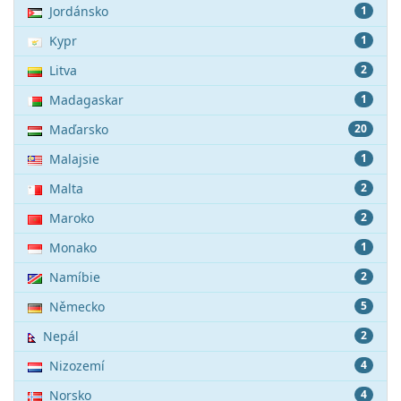
Jordánsko
1
Kypr
1
Litva
2
Madagaskar
1
Maďarsko
20
Malajsie
1
Malta
2
Maroko
2
Monako
1
Namíbie
2
Německo
5
Nepál
2
Nizozemí
4
Norsko
4