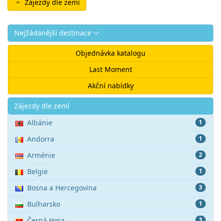
Zájezdy dle zemí
Nejžádanější destinace
Objednávka katalogu
Last Moment
Akční nabídky
Akce
Zájezdy dle zemí
Albánie
1
Andorra
1
Arménie
2
Belgie
1
Bosna a Hercegovina
3
Bulharsko
1
Černá Hora
3