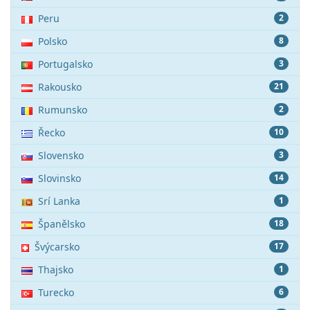
Peru
2
Polsko
8
Portugalsko
3
Rakousko
21
Rumunsko
2
Řecko
10
Slovensko
3
Slovinsko
14
Srí Lanka
1
Španělsko
18
Švýcarsko
17
Thajsko
1
Turecko
6