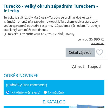
Turecko - velký okruh západním Tureckem -
letecky
Turecko je stát ležící v Malé Asii, v Turecku se prolínají dvě kultury -
islámská - orientální a západní - evropská. Tureckem vedly a stále tudy
vedou významné obchodní cesty mezi Západem a Východem. Turecko je
stát, který vám může nabídnout…
1 termín
12 dní,
Turecko
od 8.10.2026
letecky
35 990 Kč
cena od
37 190 Kč
Detail zájezdu
Vyhledán
1
zájezd
ODBĚR NOVINEK
(nabídky last moment)
1x týdně (vyšší slevy)
1x měsíčně
E-KATALOG