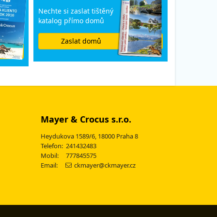
Nechte si zaslat tištěný
katalog přímo domů
Zaslat domů
Mayer & Crocus s.r.o.
Heydukova 1589/6, 18000 Praha 8
Telefon: 241432483
Mobil: 777845575
Email:
ckmayer@ckmayer.cz