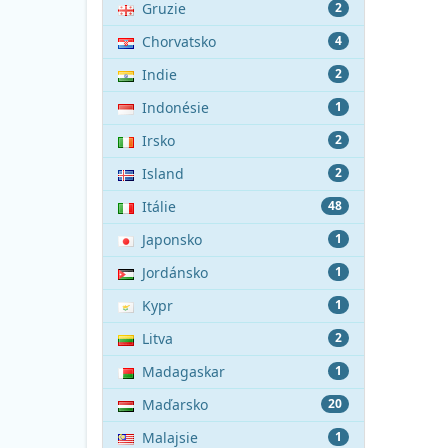
Gruzie
2
Chorvatsko
4
Indie
2
Indonésie
1
Irsko
2
Island
2
Itálie
48
Japonsko
1
Jordánsko
1
Kypr
1
Litva
2
Madagaskar
1
Maďarsko
20
Malajsie
1