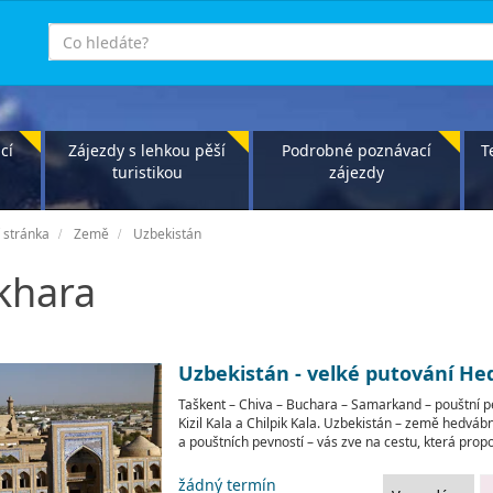
co
hledáte
cí
Zájezdy s lehkou pěší
Podrobné poznávací
T
turistikou
zájezdy
 stránka
Země
Uzbekistán
khara
Uzbekistán - velké putování H
Taškent – Chiva – Buchara – Samarkand – pouštní pe
Kizil Kala a Chilpik Kala. Uzbekistán – země hedvá
a pouštních pevností – vás zve na cestu, která propoju
žádný termín