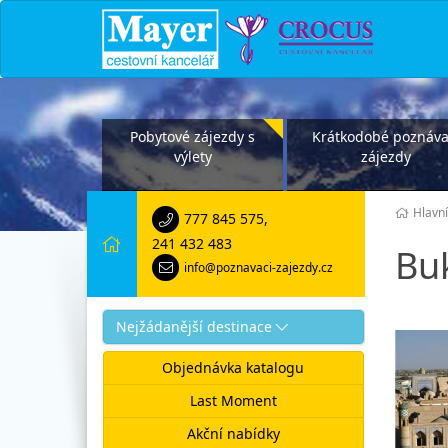
Pobytové zájezdy s
Krátkodobé poznáva
výlety
zájezdy
Hlavní
777 845 575
,
241 432 483
Bu
info@poznavaci-zajezdy.cz
Nejžádanější destinace
Objednávka katalogu
Last Moment
Akční nabídky