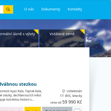
Vyhledat
O nás
Dokumenty
Kontakty
ermální lázně s výlety
Vzdálené země
edvábnou stezkou
vnosti Ayaz Kala, Toprak Kala,
Uzbekistán
bné stezky, dechberoucích měst
11 dní,
letecky
je tisíciletou historii s…
59 990 Kč
cena od