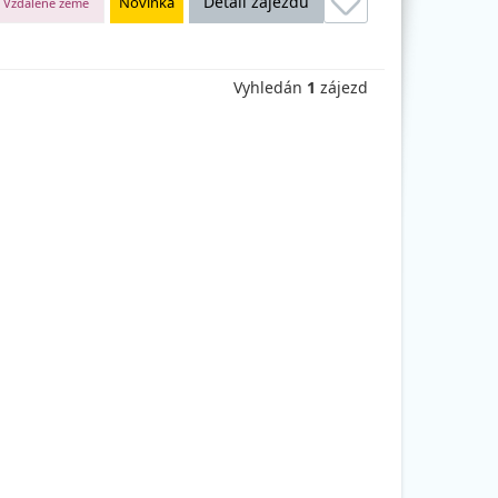
Detail zájezdu
Novinka
Vzdálené země
Vyhledán
1
zájezd