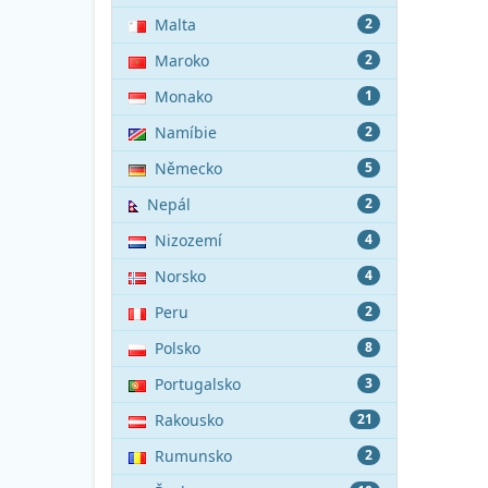
Malta
2
Maroko
2
Monako
1
Namíbie
2
Německo
5
Nepál
2
Nizozemí
4
Norsko
4
Peru
2
Polsko
8
Portugalsko
3
Rakousko
21
Rumunsko
2