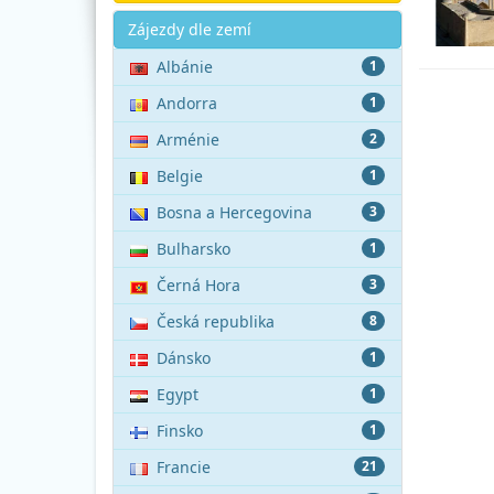
Akce
Zájezdy dle zemí
Albánie
1
Andorra
1
Arménie
2
Belgie
1
Bosna a Hercegovina
3
Bulharsko
1
Černá Hora
3
Česká republika
8
Dánsko
1
Egypt
1
Finsko
1
Francie
21