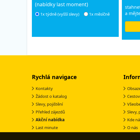
(nabídky last moment)
stahnet
a mějte
1x týdně (vyšší slevy)
1x měsíčně
Rychlá navigace
Infor
Kontakty
Obsaze
Žádost o katalog
Cestov
Slevy, pojištění
Všeob
Přehled zájezdů
Slevy, 
Akční nabídka
Kde ná
Last minute
O nás