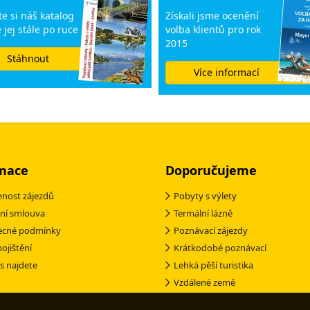
e si náš katalog
Získali jsme ocenění
 jej stále po ruce
volba klientů pro rok
2015
Stáhnout
Více informací
mace
Doporučujeme
nost zájezdů
Pobyty s výlety
ní smlouva
Termální lázně
ecné podmínky
Poznávací zájezdy
pojištění
Krátkodobé poznávací
s najdete
Lehká pěší turistika
Vzdálené země