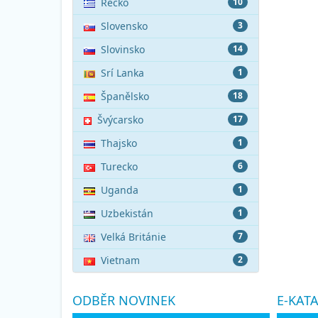
Řecko
10
Slovensko
3
Slovinsko
14
Srí Lanka
1
Španělsko
18
Švýcarsko
17
Thajsko
1
Turecko
6
Uganda
1
Uzbekistán
1
Velká Británie
7
Vietnam
2
ODBĚR NOVINEK
E-KAT