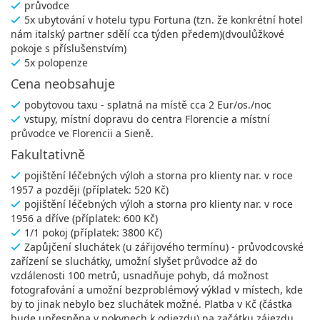
průvodce
5x ubytování v hotelu typu Fortuna (tzn. že konkrétní hotel
nám italský partner sdělí cca týden předem)(dvoulůžkové
pokoje s příslušenstvím)
5x polopenze
Cena neobsahuje
pobytovou taxu - splatná na místě cca 2 Eur/os./noc
vstupy, místní dopravu do centra Florencie a místní
průvodce ve Florencii a Sieně.
Fakultativně
pojištění léčebných výloh a storna pro klienty nar. v roce
1957 a později (příplatek: 520 Kč)
pojištění léčebných výloh a storna pro klienty nar. v roce
1956 a dříve (příplatek: 600 Kč)
1/1 pokoj (příplatek: 3800 Kč)
Zapůjčení sluchátek (u zářijového termínu) - průvodcovské
zařízení se sluchátky, umožní slyšet průvodce až do
vzdálenosti 100 metrů, usnadňuje pohyb, dá možnost
fotografování a umožní bezproblémový výklad v místech, kde
by to jinak nebylo bez sluchátek možné. Platba v Kč (částka
bude upřesněna v pokynech k odjezdu) na začátku zájezdu