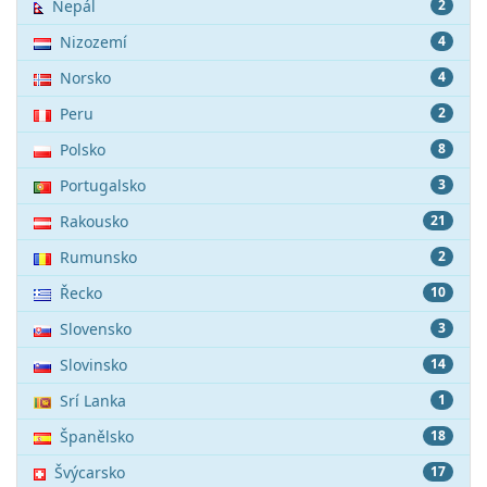
Nepál
2
Nizozemí
4
Norsko
4
Peru
2
Polsko
8
Portugalsko
3
Rakousko
21
Rumunsko
2
Řecko
10
Slovensko
3
Slovinsko
14
Srí Lanka
1
Španělsko
18
Švýcarsko
17