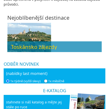
průvodci.
Nejoblíbenější destinace
Toskánsko zájezdy
ODBĚR NOVINEK
(nabídky last moment)
1x týdně (vyšší slevy)
1x měsíčně
E-KATALOG
stahnete si náš katalog a mějte jej
stále po ruce