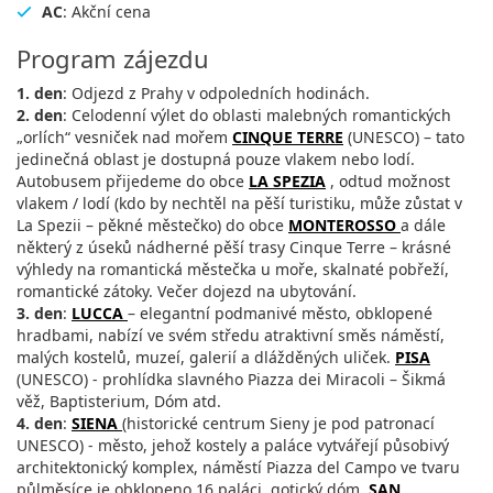
AC
: Akční cena
Program zájezdu
1. den
: Odjezd z Prahy v odpoledních hodinách.
2. den
: Celodenní výlet do oblasti malebných romantických
„orlích“ vesniček nad mořem
CINQUE TERRE
(UNESCO) – tato
jedinečná oblast je dostupná pouze vlakem nebo lodí.
Autobusem přijedeme do obce
LA SPEZIA
, odtud možnost
vlakem / lodí (kdo by nechtěl na pěší turistiku, může zůstat v
La Spezii – pěkné městečko) do obce
MONTEROSSO
a dále
některý z úseků nádherné pěší trasy Cinque Terre – krásné
výhledy na romantická městečka u moře, skalnaté pobřeží,
romantické zátoky. Večer dojezd na ubytování.
3. den
:
LUCCA
– elegantní podmanivé město, obklopené
hradbami, nabízí ve svém středu atraktivní směs náměstí,
malých kostelů, muzeí, galerií a dlážděných uliček.
PISA
(UNESCO) - prohlídka slavného Piazza dei Miracoli – Šikmá
věž, Baptisterium, Dóm atd.
4. den
:
SIENA
(historické centrum Sieny je pod patronací
UNESCO) - město, jehož kostely a paláce vytvářejí působivý
architektonický komplex, náměstí Piazza del Campo ve tvaru
půlměsíce je obklopeno 16 paláci, gotický dóm.
SAN