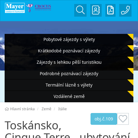
Pobytové zájezdy s výlety
Krátkodobé poznávací zájezdy
Zájezdy s lehkou pěší turistikou
Podrobné poznávací zájezdy
Termální lázně s výlety
Vzdálené země
Hlavní stránka
Země
Itálie
obj.č.109
Toskánsko,
Cinque Terre - ubytování