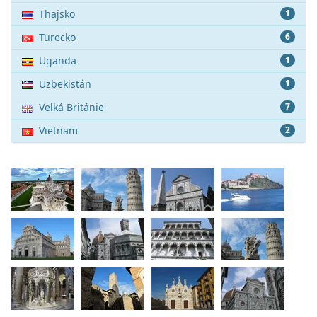
Thajsko
1
Turecko
6
Uganda
1
Uzbekistán
1
Velká Británie
7
Vietnam
2