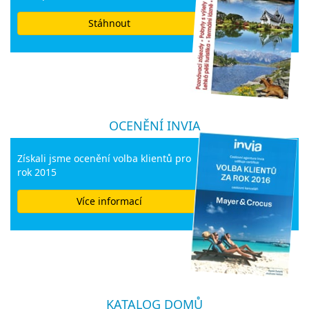
Stáhnout
OCENĚNÍ INVIA
Získali jsme ocenění volba klientů pro
rok 2015
Více informací
KATALOG DOMŮ