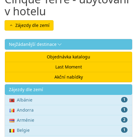
v hotelu
Zájezdy dle zemí
Nejžádanější destinace
Objednávka katalogu
Last Moment
Akční nabídky
Akce
Zájezdy dle zemí
Albánie
1
Andorra
1
Arménie
2
Belgie
1