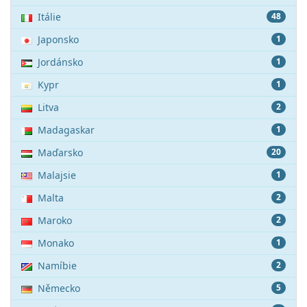
Itálie
48
Japonsko
1
Jordánsko
1
Kypr
1
Litva
2
Madagaskar
1
Maďarsko
20
Malajsie
1
Malta
2
Maroko
2
Monako
1
Namíbie
2
Německo
5