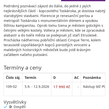
Podrobný poznávací zájezd do Itálie, do jedné z jejích
nejkrásnějších částí - kopcovitého Toskánska, je doslova nabitý
starobylými stavbami. Florencie je renesanční perlou a
metropolí Toskánska s monumentálním dómem a vysokou
štíhlou kampanilou. Oproti tomu Siena je městem gotickým s
četnými velkými kostely. Voltera je městem, kde se zpracovává
alabastr a do tváře města se podepsali již staří Etruskové.
Procházka nádhernou pobřežní oblastí Cinque Terre, kolem
terasovitě uspořádaných kopců porostlých vinicemi a
malebných historických městeček bude jistě krásným
začátkem našeho putování.
Termíny a ceny
Číslo záj.
Termín
D
AC
Poznámka
109-02
5.9. - 12.9.2026
17 990 Kč
-
Nástup též Plze
Vysvětlivky
D
: Dospělí