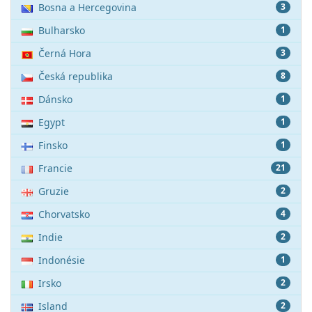
Bosna a Hercegovina
3
Bulharsko
1
Černá Hora
3
Česká republika
8
Dánsko
1
Egypt
1
Finsko
1
Francie
21
Gruzie
2
Chorvatsko
4
Indie
2
Indonésie
1
Irsko
2
Island
2