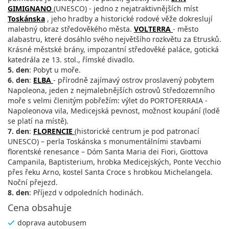
GIMIGNANO
(UNESCO) - jedno z nejatraktivnějších míst
Toskánska
, jeho hradby a historické rodové věže dokreslují
malebný obraz středověkého města.
VOLTERRA
- město
alabastru, které dosáhlo svého největšího rozkvětu za Etrusků.
Krásné městské brány, impozantní středověké paláce, gotická
katedrála ze 13. stol., římské divadlo.
5. den
: Pobyt u moře.
6. den
:
ELBA
- přírodně zajímavý ostrov proslavený pobytem
Napoleona, jeden z nejmalebnějších ostrovů Středozemního
moře s velmi členitým pobřežím: výlet do PORTOFERRAIA -
Napoleonova vila, Medicejská pevnost, možnost koupání (lodě
se platí na místě).
7. den
:
FLORENCIE
(historické centrum je pod patronací
UNESCO) – perla Toskánska s monumentálními stavbami
florentské renesance – Dóm Santa Maria dei Fiori, Giottova
Campanila, Baptisterium, hrobka Medicejských, Ponte Vecchio
přes řeku Arno, kostel Santa Croce s hrobkou Michelangela.
Noční přejezd.
8. den
: Příjezd v odpoledních hodinách.
Cena obsahuje
doprava autobusem