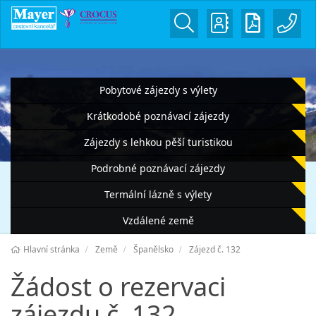
Pobytové zájezdy s výlety
Krátkodobé poznávací zájezdy
Zájezdy s lehkou pěší turistikou
Podrobné poznávací zájezdy
Termální lázně s výlety
Vzdálené země
Hlavní stránka
Země
Španělsko
Zájezd č. 132
Žádost o rezervaci
zájezdu č. 132