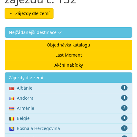
Zájezdy dle zemí
Nejžádanější destinace
Objednávka katalogu
Last Moment
Akční nabídky
Akce
Zájezdy dle zemí
Albánie
1
Andorra
1
Arménie
2
Belgie
1
Bosna a Hercegovina
3