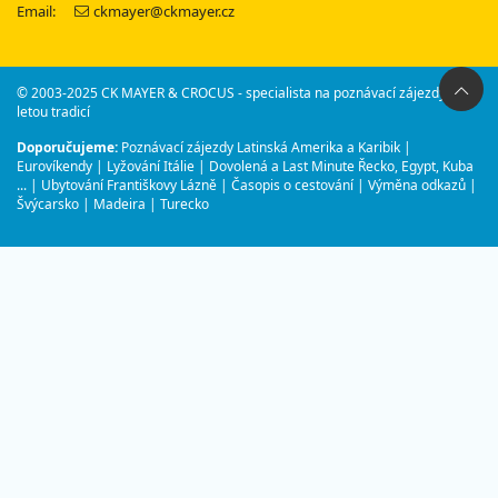
Email:
ckmayer@ckmayer.cz
© 2003-2025 CK MAYER & CROCUS - specialista na poznávací zájezdy s 30-
letou tradicí
Doporučujeme:
Poznávací zájezdy Latinská Amerika a Karibik
|
Eurovíkendy
|
Lyžování Itálie
|
Dovolená a Last Minute Řecko, Egypt, Kuba
...
|
Ubytování Františkovy Lázně
|
Časopis o cestování
|
Výměna odkazů
|
Švýcarsko
|
Madeira
|
Turecko