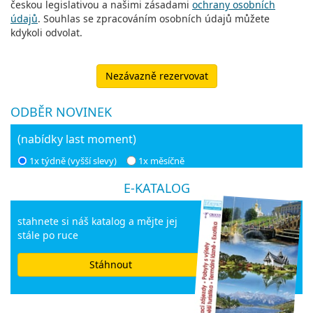
českou legislativou a našimi zásadami
ochrany osobních
údajů
. Souhlas se zpracováním osobních údajů můžete
kdykoli odvolat.
Nezávazně rezervovat
ODBĚR NOVINEK
(nabídky last moment)
1x týdně (vyšší slevy)
1x měsíčně
E-KATALOG
stahnete si náš katalog a mějte jej
stále po ruce
Stáhnout