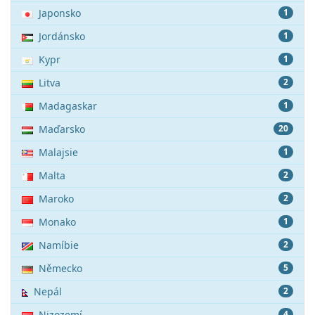
Japonsko
1
Jordánsko
1
Kypr
1
Litva
2
Madagaskar
1
Maďarsko
20
Malajsie
1
Malta
2
Maroko
2
Monako
1
Namíbie
2
Německo
5
Nepál
2
Nizozemí
4