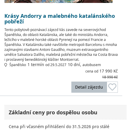
Krásy Andorry a malebného katalánského
pobřeží
Tento pobytově-poznávací zájezd Vás zavede na severovýchod
Španělska, do oblasti Katalánska, ale také do ministátu Andorra,
ležícího v malebné horské oblasti Pyrenejí na pomezí Francie a
Španělska. V Katalánsku také navštívíte metropoli Barcelonu s mnoha
zajímavými stavbami Antoni Gaudího, muzeum extravagantního
umělce Salvatora Dalího, malebná pobřežní městečka na Costa Brava
i proslavený benediktinský klášter Montserrat.
1 termín
10 dní,
Španělsko
od 29.5.2027
autobusem
17 990 Kč
cena od
18 990 Kč
Detail zájezdu
Základní ceny pro dospělou osobu
Cena při včasném přihlášení do 31.5.2026 pro stálé