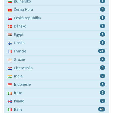
Bulharsko
1
Černá Hora
3
Česká republika
8
Dánsko
1
Egypt
1
Finsko
1
Francie
21
Gruzie
2
Chorvatsko
4
Indie
2
Indonésie
1
Irsko
2
Island
2
Itálie
48