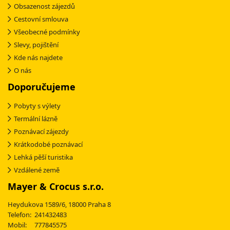
Obsazenost zájezdů
Cestovní smlouva
Všeobecné podmínky
Slevy, pojištění
Kde nás najdete
O nás
Doporučujeme
Pobyty s výlety
Termální lázně
Poznávací zájezdy
Krátkodobé poznávací
Lehká pěší turistika
Vzdálené země
Mayer & Crocus s.r.o.
Heydukova 1589/6, 18000 Praha 8
Telefon: 241432483
Mobil: 777845575