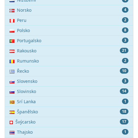
Norsko
4
Peru
2
Polsko
8
Portugalsko
3
Rakousko
21
Rumunsko
2
Řecko
10
Slovensko
3
Slovinsko
14
Srí Lanka
1
Španělsko
18
Švýcarsko
17
Thajsko
1