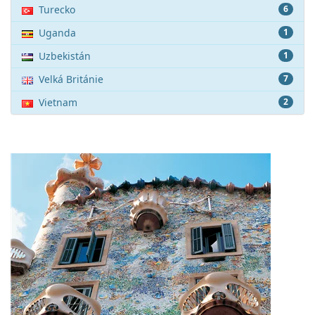
Turecko
6
Uganda
1
Uzbekistán
1
Velká Británie
7
Vietnam
2