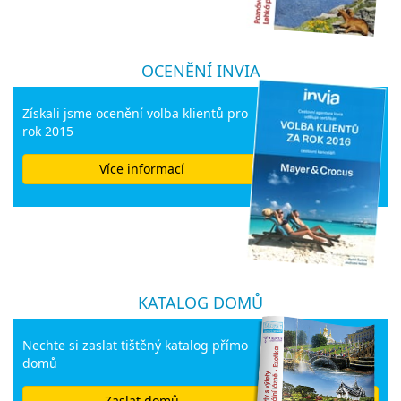
OCENĚNÍ INVIA
Získali jsme ocenění volba klientů pro
rok 2015
Více informací
KATALOG DOMŮ
Nechte si zaslat tištěný katalog přímo
domů
Zaslat domů