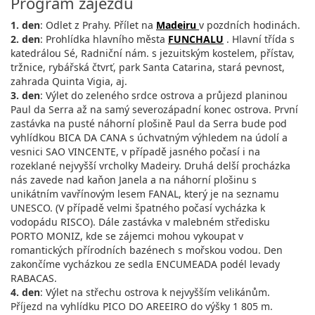
Program zájezdu
1. den
: Odlet z Prahy. Přílet na
Madeiru
v pozdních hodinách.
2. den
: Prohlídka hlavního města
FUNCHALU
. Hlavní třída s
katedrálou Sé, Radniční nám. s jezuitským kostelem, přístav,
tržnice, rybářská čtvrť, park Santa Catarina, stará pevnost,
zahrada Quinta Vigia, aj.
3. den
: Výlet do zeleného srdce ostrova a průjezd planinou
Paul da Serra až na samý severozápadní konec ostrova. První
zastávka na pusté náhorní plošině Paul da Serra bude pod
vyhlídkou BICA DA CANA s úchvatným výhledem na údolí a
vesnici SAO VINCENTE, v případě jasného počasí i na
rozeklané nejvyšší vrcholky Madeiry. Druhá delší procházka
nás zavede nad kaňon Janela a na náhorní plošinu s
unikátním vavřínovým lesem FANAL, který je na seznamu
UNESCO. (V případě velmi špatného počasí vycházka k
vodopádu RISCO). Dále zastávka v malebném středisku
PORTO MONIZ, kde se zájemci mohou vykoupat v
romantických přírodních bazénech s mořskou vodou. Den
zakončíme vycházkou ze sedla ENCUMEADA podél levady
RABACAS.
4. den
: Výlet na střechu ostrova k nejvyšším velikánům.
Příjezd na vyhlídku PICO DO AREEIRO do výšky 1 805 m.