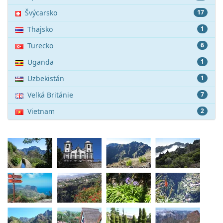
Švýcarsko
17
Thajsko
1
Turecko
6
Uganda
1
Uzbekistán
1
Velká Británie
7
Vietnam
2