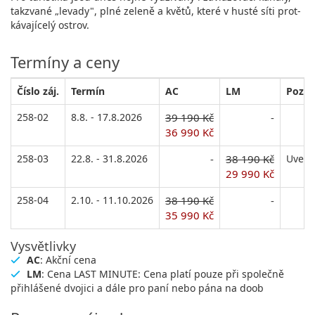
takzvané „levady", plné zeleně a květů, které v husté síti prot-
kávajícelý ostrov.
Termíny a ceny
Číslo záj.
Termín
AC
LM
Pozn
258-02
8.8. - 17.8.2026
39 190 Kč
-
36 990 Kč
258-03
22.8. - 31.8.2026
-
38 190 Kč
Uvede
29 990 Kč
258-04
2.10. - 11.10.2026
38 190 Kč
-
35 990 Kč
Vysvětlivky
AC
: Akční cena
LM
: Cena LAST MINUTE: Cena platí pouze při společně
přihlášené dvojici a dále pro paní nebo pána na doob