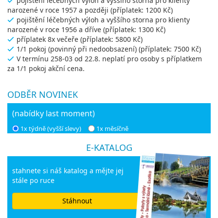
pojištění léčebných výloh a vyššího storna pro klienty
narozené v roce 1957 a později (příplatek: 1200 Kč)
pojištění léčebných výloh a vyššího storna pro klienty
narozené v roce 1956 a dříve (příplatek: 1300 Kč)
příplatek 8x večeře (příplatek: 5800 Kč)
1/1 pokoj (povinný při nedoobsazení) (příplatek: 7500 Kč)
V termínu 258-03 od 22.8. neplatí pro osoby s příplatkem
za 1/1 pokoj akční cena.
ODBĚR NOVINEK
(nabídky last moment)
1x týdně (vyšší slevy)
1x měsíčně
E-KATALOG
stahnete si náš katalog a mějte jej
stále po ruce
Stáhnout