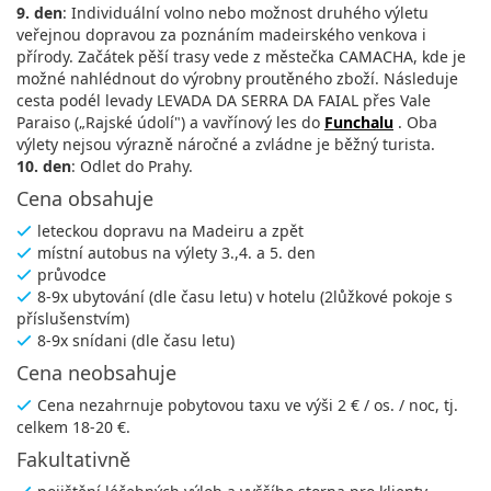
9. den
: Individuální volno nebo možnost druhého výletu
veřejnou dopravou za poznáním madeirského venkova i
přírody. Začátek pěší trasy vede z městečka CAMACHA, kde je
možné nahlédnout do výrobny proutěného zboží. Následuje
cesta podél levady LEVADA DA SERRA DA FAIAL přes Vale
Paraiso („Rajské údolí") a vavřínový les do
Funchalu
. Oba
výlety nejsou výrazně náročné a zvládne je běžný turista.
10. den
: Odlet do Prahy.
Cena obsahuje
leteckou dopravu na Madeiru a zpět
místní autobus na výlety 3.,4. a 5. den
průvodce
8-9x ubytování (dle času letu) v hotelu (2lůžkové pokoje s
příslušenstvím)
8-9x snídani (dle času letu)
Cena neobsahuje
Cena nezahrnuje pobytovou taxu ve výši 2 € / os. / noc, tj.
celkem 18-20 €.
Fakultativně