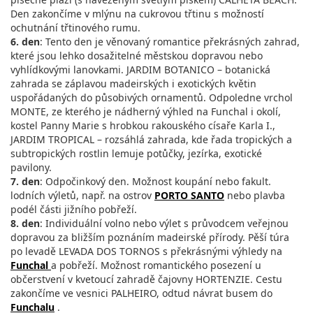
Den zakončíme v mlýnu na cukrovou třtinu s možností
ochutnání třtinového rumu.
6. den
: Tento den je věnovaný romantice překrásných zahrad,
které jsou lehko dosažitelné městskou dopravou nebo
vyhlídkovými lanovkami. JARDIM BOTANICO – botanická
zahrada se záplavou madeirských i exotických květin
uspořádaných do působivých ornamentů. Odpoledne vrchol
MONTE, ze kterého je nádherný výhled na Funchal i okolí,
kostel Panny Marie s hrobkou rakouského císaře Karla I.,
JARDIM TROPICAL – rozsáhlá zahrada, kde řada tropických a
subtropických rostlin lemuje potůčky, jezírka, exotické
pavilony.
7. den
: Odpočinkový den. Možnost koupání nebo fakult.
lodních výletů, např. na ostrov
PORTO SANTO
nebo plavba
podél části jižního pobřeží.
8. den
: Individuální volno nebo výlet s průvodcem veřejnou
dopravou za bližším poznáním madeirské přírody. Pěší túra
po levadě LEVADA DOS TORNOS s překrásnými výhledy na
Funchal
a pobřeží. Možnost romantického posezení u
občerstvení v kvetoucí zahradě čajovny HORTENZIE. Cestu
zakončíme ve vesnici PALHEIRO, odtud návrat busem do
Funchalu
.