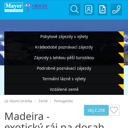
Pobytové zájezdy s výlety
Krátkodobé poznávací zájezdy
Zájezdy s lehkou pěší turistikou
Podrobné poznávací zájezdy
Termální lázně s výlety
Vzdálené země
Hlavní stránka
Země
Portugalsko
obj.č.258
Madeira -
exotický ráj na dosah,