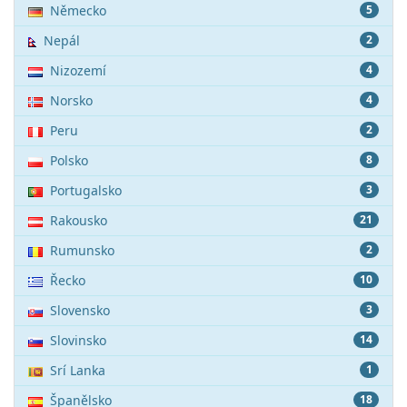
Německo
5
Nepál
2
Nizozemí
4
Norsko
4
Peru
2
Polsko
8
Portugalsko
3
Rakousko
21
Rumunsko
2
Řecko
10
Slovensko
3
Slovinsko
14
Srí Lanka
1
Španělsko
18