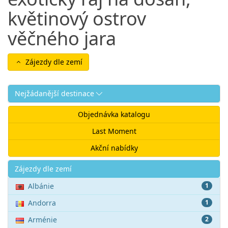
květinový ostrov
věčného jara
Zájezdy dle zemí
Nejžádanější destinace
Objednávka katalogu
Last Moment
Akční nabídky
Akce
Zájezdy dle zemí
Albánie
1
Andorra
1
Arménie
2