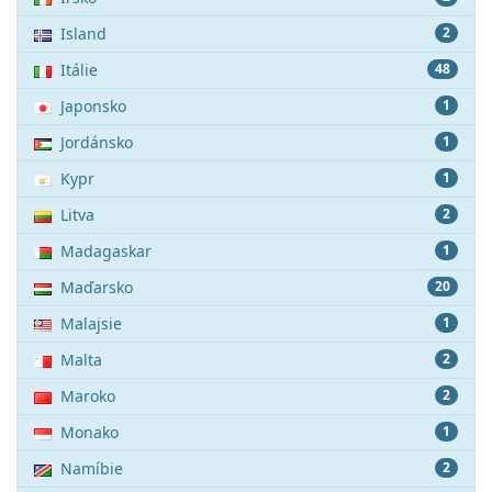
Island
2
Itálie
48
Japonsko
1
Jordánsko
1
Kypr
1
Litva
2
Madagaskar
1
Maďarsko
20
Malajsie
1
Malta
2
Maroko
2
Monako
1
Namíbie
2