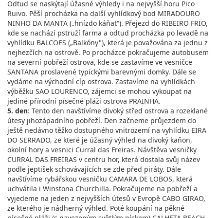
Odtud se naskýtají úžasné výhledy i na nejvyšší horu Pico
Ruivo. Pěší procházka na další vyhlídkový bod MIRADOURO
NINHO DA MANTA („hnízdo káňat“). Přejezd do RIBEIRO FRIO,
kde se nachází pstruží farma a odtud procházka po levadě na
vyhlídku BALCOES („Balkóny"), která je považována za jednu z
nejhezčích na ostrově. Po procházce pokračujeme autobusem
na severní pobřeží ostrova, kde se zastavíme ve vesničce
SANTANA proslavené typickými barevnými domky. Dále se
vydáme na východní cíp ostrova. Zastavíme na vyhlídkách
výběžku SAO LOURENCO, zájemci se mohou vykoupat na
jediné přírodní písečné pláži ostrova PRAINHA.
5. den
: Tento den navštívíme divoký střed ostrova a rozeklané
útesy jihozápadního pobřeží. Den začneme průjezdem do
ještě nedávno těžko dostupného vnitrozemí na vyhlídku EIRA
DO SERRADO, ze které je úžasný výhled na divoký kaňon,
okolní hory a vesnici Curral das Freiras. Návštěva vesničky
CURRAL DAS FREIRAS v centru hor, která dostala svůj název
podle jeptišek schovávajících se zde před piráty. Dále
navštívíme rybářskou vesničku CAMARA DE LOBOS, která
uchvátila i Winstona Churchilla. Pokračujeme na pobřeží a
vyjedeme na jeden z nejvyšších útesů v Evropě CABO GIRAO,
ze kterého je nádherný výhled. Poté koupání na pěkné
písečné pláži (s navezeným světlým pískem) CALHETA BEACH.