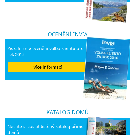
OCENĚNÍ INVIA
Získali jsme ocenění volba klientů pro
rok 2015
Více informací
KATALOG DOMŮ
Nechte si zaslat tištěný katalog přímo
domů