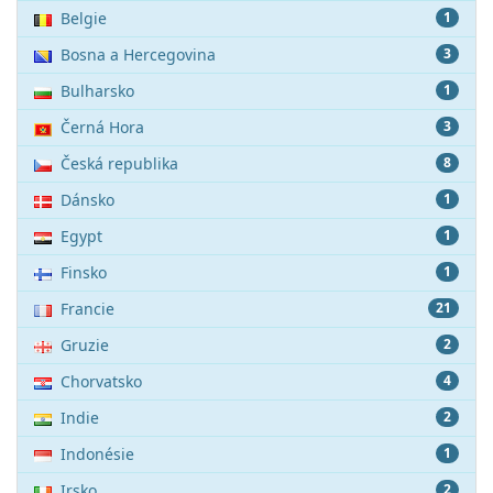
Belgie
1
Bosna a Hercegovina
3
Bulharsko
1
Černá Hora
3
Česká republika
8
Dánsko
1
Egypt
1
Finsko
1
Francie
21
Gruzie
2
Chorvatsko
4
Indie
2
Indonésie
1
Irsko
2