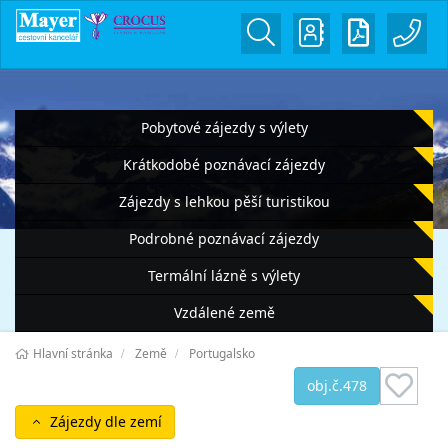
Pobytové zájezdy s výlety
Krátkodobé poznávací zájezdy
Zájezdy s lehkou pěší turistikou
Podrobné poznávací zájezdy
Termální lázně s výlety
Vzdálené země
Hlavní stránka
Země
Portugalsko
obj.č.478
Zájezdy dle zemí