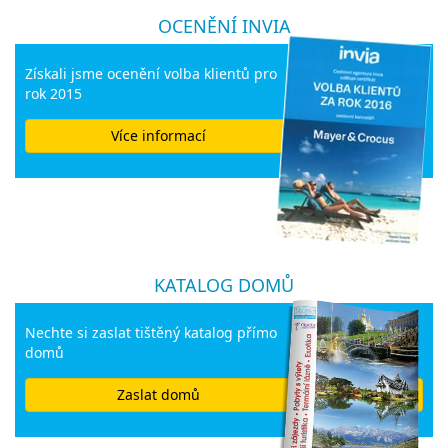
OCENĚNÍ INVIA
Získali jsme ocenění volba klientů pro
rok 2015
Více informací
KATALOG DOMŮ
Nechte si zaslat tištěný katalog přímo
domů
Zaslat domů