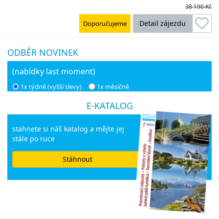
38 190 Kč
Detail zájezdu
Doporučujeme
ODBĚR NOVINEK
(nabídky last moment)
1x týdně (vyšší slevy)
1x měsíčně
E-KATALOG
stahnete si náš katalog a mějte jej
stále po ruce
Stáhnout