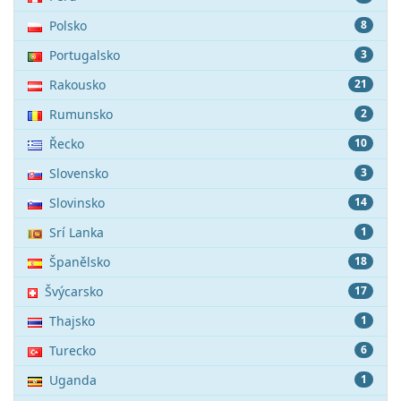
Polsko
8
Portugalsko
3
Rakousko
21
Rumunsko
2
Řecko
10
Slovensko
3
Slovinsko
14
Srí Lanka
1
Španělsko
18
Švýcarsko
17
Thajsko
1
Turecko
6
Uganda
1