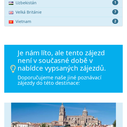
Uzbekistán
1
Velká Británie
7
Vietnam
2
Je nám líto, ale tento zájezd
není v současné době v
nabídce vypsaných zájezdů.
Doporučujeme naše jiné poznávací
zájezdy do této destinace: