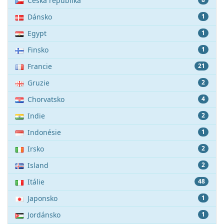
Česká republika
Dánsko
1
Egypt
1
Finsko
1
Francie
21
Gruzie
2
Chorvatsko
4
Indie
2
Indonésie
1
Irsko
2
Island
2
Itálie
48
Japonsko
1
Jordánsko
1