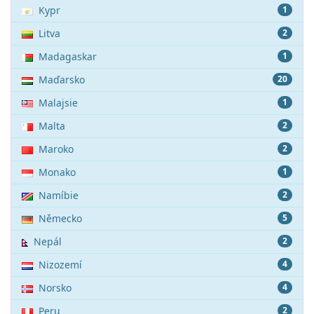
Kypr
1
Litva
2
Madagaskar
1
Maďarsko
20
Malajsie
1
Malta
2
Maroko
2
Monako
1
Namíbie
2
Německo
5
Nepál
2
Nizozemí
4
Norsko
4
Peru
2