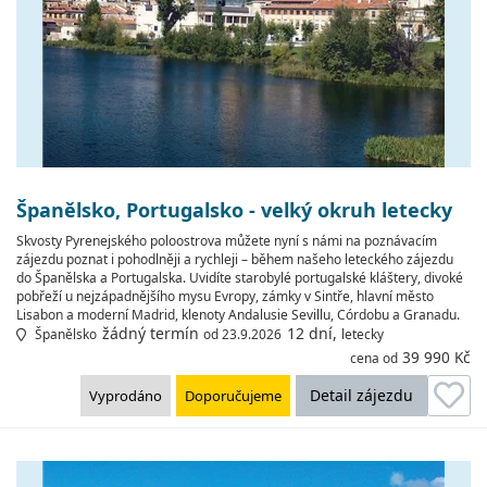
Španělsko, Portugalsko - velký okruh letecky
Skvosty Pyrenejského poloostrova můžete nyní s námi na poznávacím
zájezdu poznat i pohodlněji a rychleji – během našeho leteckého zájezdu
do Španělska a Portugalska. Uvidíte starobylé portugalské kláštery, divoké
pobřeží u nejzápadnějšího mysu Evropy, zámky v Sintře, hlavní město
Lisabon a moderní Madrid, klenoty Andalusie Sevillu, Córdobu a Granadu.
žádný termín
12 dní,
Španělsko
od 23.9.2026
letecky
39 990 Kč
cena od
Detail zájezdu
Vyprodáno
Doporučujeme