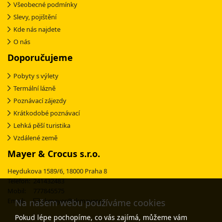
Všeobecné podmínky
Slevy, pojištění
Kde nás najdete
O nás
Doporučujeme
Pobyty s výlety
Termální lázně
Poznávací zájezdy
Krátkodobé poznávací
Lehká pěší turistika
Vzdálené země
Mayer & Crocus s.r.o.
Heydukova 1589/6, 18000 Praha 8
Telefon: 241432483
Mobil: 777845575
Email:
ckmayer@ckmayer.cz
Na našem webu používáme cookies
Pokud lépe pochopíme, co vás zajímá, můžeme vám