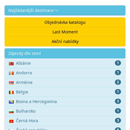
Nejžádanější destinace
Objednávka katalogu
Last Moment
Akční nabídky
Akce
Zájezdy dle zemí
Albánie
1
Andorra
1
Arménie
2
Belgie
1
Bosna a Hercegovina
3
Bulharsko
1
Černá Hora
3
8