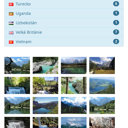
Turecko
6
Uganda
1
Uzbekistán
1
Velká Británie
7
Vietnam
2