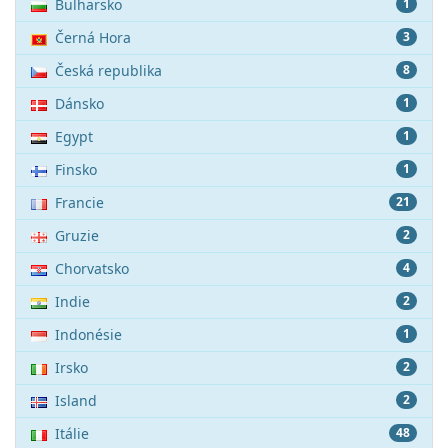
Bulharsko
1
Černá Hora
3
Česká republika
8
Dánsko
1
Egypt
1
Finsko
1
Francie
21
Gruzie
2
Chorvatsko
4
Indie
2
Indonésie
1
Irsko
2
Island
2
Itálie
48