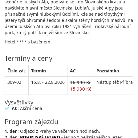
scenérie Julských Alp, podíváte se i do Slovinského krasu a
navštívíte hlavní město Slovinska, Lublaň. Julské Alpy jsou
příznačné svými hlubokými údolími, kde se nad třpytivými
jezery tyčí ohromné šedobílé skalní stěny horských masivů. na
území Julských Alp byl roku 1981 vyhlášen Triglavský národní
park, který patří k největším ve Slovinsku.
Hotel **** s bazénem
Termíny a ceny
Číslo záj.
Termín
AC
Poznámka
309-02
15.8. - 22.8.2026
16 990 Kč
Nástup též Příbram 
15 990 Kč
Vysvětlivky
AC
: Akční cena
Program zájezdu
1. den
: Odjezd z Prahy ve večerních hodinách.
2. den
:
BOHINJSKÉ JEZERO
- jedno z nejkrásnějších jezer