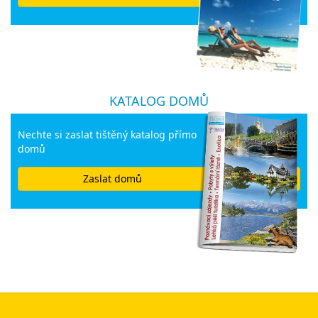
KATALOG DOMŮ
Nechte si zaslat tištěný katalog přímo
domů
Zaslat domů