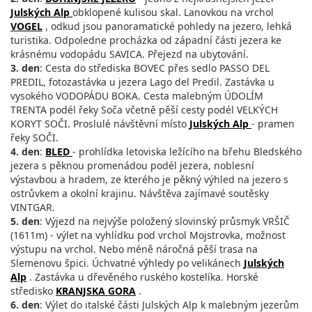
Julských Alp
obklopené kulisou skal. Lanovkou na vrchol
VOGEL
, odkud jsou panoramatické pohledy na jezero, lehká
turistika. Odpoledne procházka od západní části jezera ke
krásnému vodopádu SAVICA. Přejezd na ubytování.
3. den
: Cesta do střediska BOVEC přes sedlo PASSO DEL
PREDIL, fotozastávka u jezera Lago del Predil. Zastávka u
vysokého VODOPÁDU BOKA. Cesta malebným ÚDOLÍM
TRENTA podél řeky Soča včetně pěší cesty podél VELKÝCH
KORYT SOČI. Proslulé návštěvní místo
Julských Alp
- pramen
řeky SOČI.
4. den
:
BLED
- prohlídka letoviska ležícího na břehu Bledského
jezera s pěknou promenádou podél jezera, noblesní
výstavbou a hradem, ze kterého je pěkný výhled na jezero s
ostrůvkem a okolní krajinu. Návštěva zajímavé soutěsky
VINTGAR.
5. den
: Výjezd na nejvýše položený slovinský průsmyk VRŠIČ
(1611m) - výlet na vyhlídku pod vrchol Mojstrovka, možnost
výstupu na vrchol. Nebo méně náročná pěší trasa na
Slemenovu špici. Úchvatné výhledy po velikánech
Julských
Alp
. Zastávka u dřevěného ruského kostelíka. Horské
středisko
KRANJSKA GORA
.
6. den
: Výlet do italské části Julských Alp k malebným jezerům