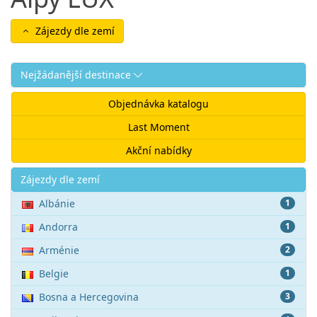
Zájezdy dle zemí
Nejžádanější destinace
Objednávka katalogu
Last Moment
Akční nabídky
Akce
Zájezdy dle zemí
Albánie
1
Andorra
1
Arménie
2
Belgie
1
Bosna a Hercegovina
3