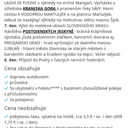
LAGHI DI FUSINE s výhledy na vrchol Mangart. Vycházka u
střediska
KRANJSKA GORA
k pramenům řeky SÁVY. Horní
cestou k VODOPÁDU MARTULJEK a na planinu Martuljek,
odkud se naskýtají výhledy na mohutnou stěnu masivu Špik.
7. den
: Výlet do malebné oblasti SLOVINSKÉHO KRASU.
Návštěva
POSTOJENSKÝCH JESKYNÍ
- krásná krápníková
výzdoba, jízda podzemním vláčkem, koncertní dvorana aj.
PREDJAMSKI GRAD - hrad vyrůstající ze skalního masivu.
LUBLAŇ - hlavní město Slovinska se starým městem s
barokními stavbami a hradem vysoko na kopci. Večer odjezd.
8. den
: Příjezd do Prahy v časných ranních hodinách.
Cena obsahuje
dopravu autobusem
průvodce
5x ubytování v hotelu**** s bazénem (dvoulůžkové pokoje
s příslušenstvím)
5x polopenzi
Cena neobsahuje
pobytovou taxu, splatná na místě, cca 3,5 € / os. / den (dítě
1,75 € / os. / den)
Pro vstup do Postojné a Predjamského hradu je nutná