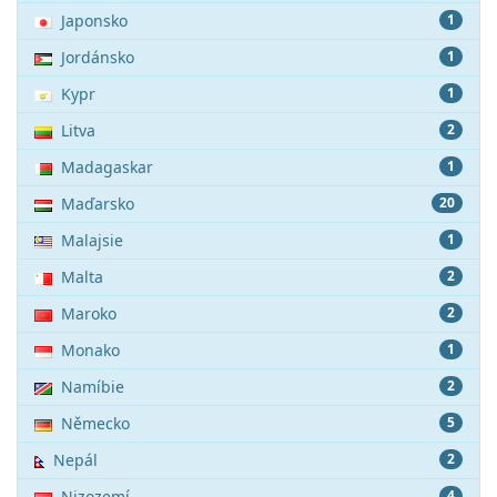
Japonsko
1
Jordánsko
1
Kypr
1
Litva
2
Madagaskar
1
Maďarsko
20
Malajsie
1
Malta
2
Maroko
2
Monako
1
Namíbie
2
Německo
5
Nepál
2
Nizozemí
4