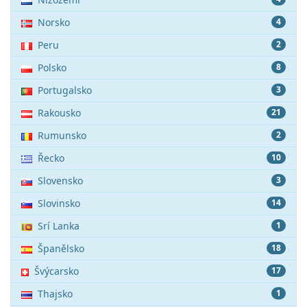
Norsko
4
Peru
2
Polsko
8
Portugalsko
3
Rakousko
21
Rumunsko
2
Řecko
10
Slovensko
3
Slovinsko
14
Srí Lanka
1
Španělsko
18
Švýcarsko
17
Thajsko
1