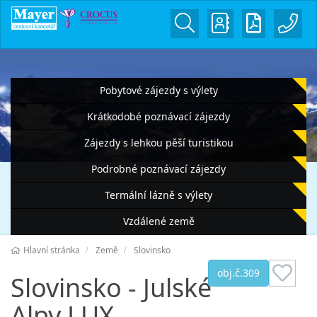
Pobytové zájezdy s výlety
Krátkodobé poznávací zájezdy
Zájezdy s lehkou pěší turistikou
Podrobné poznávací zájezdy
Termální lázně s výlety
Vzdálené země
Hlavní stránka
Země
Slovinsko
obj.č.309
Slovinsko - Julské
Alpy LUX