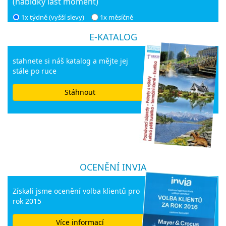
(nabídky last moment)
1x týdně (vyšší slevy)
1x měsíčně
E-KATALOG
stahnete si náš katalog a mějte jej
stále po ruce
Stáhnout
OCENĚNÍ INVIA
Získali jsme ocenění volba klientů pro
rok 2015
Více informací