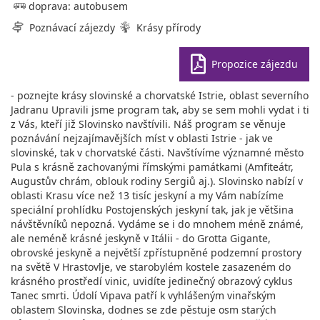
doprava: autobusem
Poznávací zájezdy
Krásy přírody
Propozice zájezdu
- poznejte krásy slovinské a chorvatské Istrie, oblast severního
Jadranu Upravili jsme program tak, aby se sem mohli vydat i ti
z Vás, kteří již Slovinsko navštívili. Náš program se věnuje
poznávání nejzajímavějších míst v oblasti Istrie - jak ve
slovinské, tak v chorvatské části. Navštívíme významné město
Pula s krásně zachovanými římskými památkami (Amfiteátr,
Augustův chrám, oblouk rodiny Sergiů aj.). Slovinsko nabízí v
oblasti Krasu více než 13 tisíc jeskyní a my Vám nabízíme
speciální prohlídku Postojenských jeskyní tak, jak je většina
návštěvníků nepozná. Vydáme se i do mnohem méně známé,
ale neméně krásné jeskyně v Itálii - do Grotta Gigante,
obrovské jeskyně a největší zpřístupněné podzemní prostory
na světě V Hrastovlje, ve starobylém kostele zasazeném do
krásného prostředí vinic, uvidíte jedinečný obrazový cyklus
Tanec smrti. Údolí Vipava patří k vyhlášeným vinařským
oblastem Slovinska, dodnes se zde pěstuje osm starých