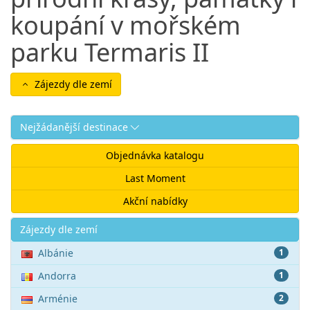
koupání v mořském
parku Termaris II
Zájezdy dle zemí
Nejžádanější destinace
Objednávka katalogu
Last Moment
Akční nabídky
Akce
Zájezdy dle zemí
Albánie
1
Andorra
1
Arménie
2