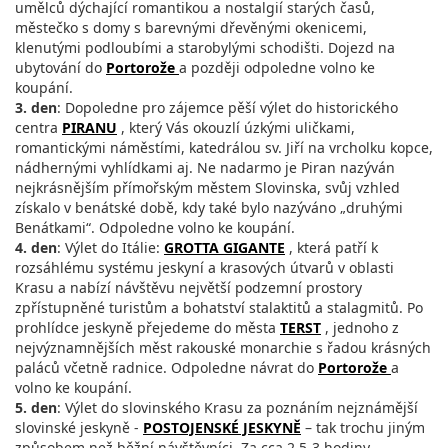
umělců dýchající romantikou a nostalgií starých časů,
městečko s domy s barevnými dřevěnými okenicemi,
klenutými podloubími a starobylými schodišti. Dojezd na
ubytování do
Portorože
a později odpoledne volno ke
koupání.
3. den
: Dopoledne pro zájemce pěší výlet do historického
centra
PIRANU
, který Vás okouzlí úzkými uličkami,
romantickými náměstími, katedrálou sv. Jiří na vrcholku kopce,
nádhernými vyhlídkami aj. Ne nadarmo je Piran nazýván
nejkrásnějším přímořským městem Slovinska, svůj vzhled
získalo v benátské době, kdy také bylo nazýváno „druhými
Benátkami“. Odpoledne volno ke koupání.
4. den
: Výlet do Itálie:
GROTTA GIGANTE
, která patří k
rozsáhlému systému jeskyní a krasových útvarů v oblasti
Krasu a nabízí návštěvu největší podzemní prostory
zpřístupněné turistům a bohatství stalaktitů a stalagmitů. Po
prohlídce jeskyně přejedeme do města
TERST
, jednoho z
nejvýznamnějších měst rakouské monarchie s řadou krásných
paláců včetně radnice. Odpoledne návrat do
Portorože
a
volno ke koupání.
5. den
: Výlet do slovinského Krasu za poznáním nejznámější
slovinské jeskyně -
POSTOJENSKÉ JESKYNĚ
– tak trochu jiným
způsobem než běžní návštěvníci. Za cca 2,5-3 hodiny