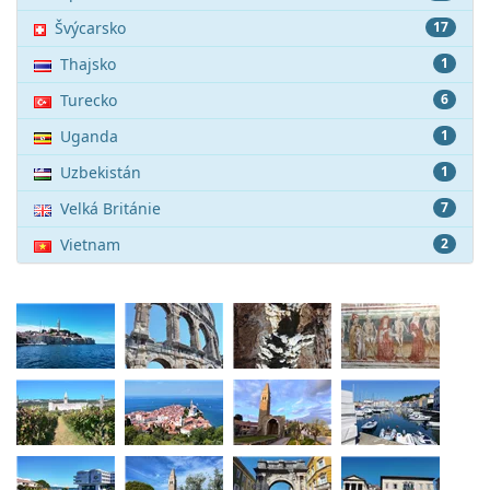
Švýcarsko
17
Thajsko
1
Turecko
6
Uganda
1
Uzbekistán
1
Velká Británie
7
Vietnam
2