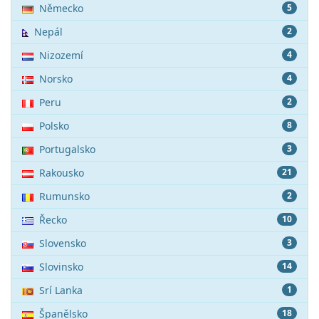
Německo
5
Nepál
2
Nizozemí
4
Norsko
4
Peru
2
Polsko
8
Portugalsko
3
Rakousko
21
Rumunsko
2
Řecko
10
Slovensko
3
Slovinsko
14
Srí Lanka
1
Španělsko
18