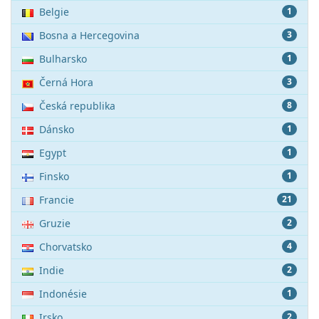
Belgie
1
Bosna a Hercegovina
3
Bulharsko
1
Černá Hora
3
Česká republika
8
Dánsko
1
Egypt
1
Finsko
1
Francie
21
Gruzie
2
Chorvatsko
4
Indie
2
Indonésie
1
Irsko
2