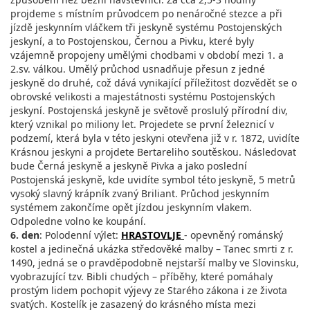
projdeme s místním průvodcem po nenáročné stezce a při
jízdě jeskynním vláčkem tři jeskyně systému Postojenských
jeskyní, a to Postojenskou, Černou a Pivku, které byly
vzájemně propojeny umělými chodbami v období mezi 1. a
2.sv. válkou. Umělý průchod usnadňuje přesun z jedné
jeskyně do druhé, což dává vynikající příležitost dozvědět se o
obrovské velikosti a majestátnosti systému Postojenských
jeskyní. Postojenská jeskyně je světově proslulý přírodní div,
který vznikal po miliony let. Projedete se první železnicí v
podzemí, která byla v této jeskyni otevřena již v r. 1872, uvidíte
Krásnou jeskyni a projdete Bertareliho soutěskou. Následovat
bude Černá jeskyně a jeskyně Pivka a jako poslední
Postojenská jeskyně, kde uvidíte symbol této jeskyně, 5 metrů
vysoký slavný krápník zvaný Briliant. Průchod jeskynním
systémem zakončíme opět jízdou jeskynním vlakem.
Odpoledne volno ke koupání.
6. den
: Polodenní výlet:
HRASTOVLJE
- opevněný románský
kostel a jedinečná ukázka středověké malby – Tanec smrti z r.
1490, jedná se o pravděpodobně nejstarší malby ve Slovinsku,
vyobrazující tzv. Bibli chudých – příběhy, které pomáhaly
prostým lidem pochopit výjevy ze Starého zákona i ze života
svatých. Kostelík je zasazený do krásného místa mezi