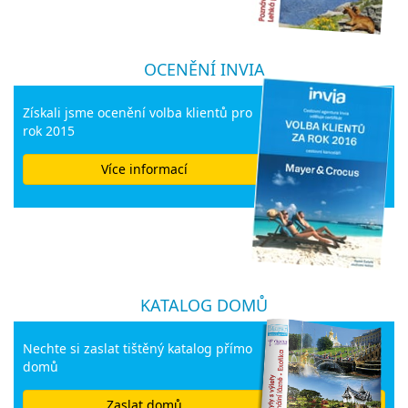
OCENĚNÍ INVIA
Získali jsme ocenění volba klientů pro
rok 2015
Více informací
KATALOG DOMŮ
Nechte si zaslat tištěný katalog přímo
domů
Zaslat domů