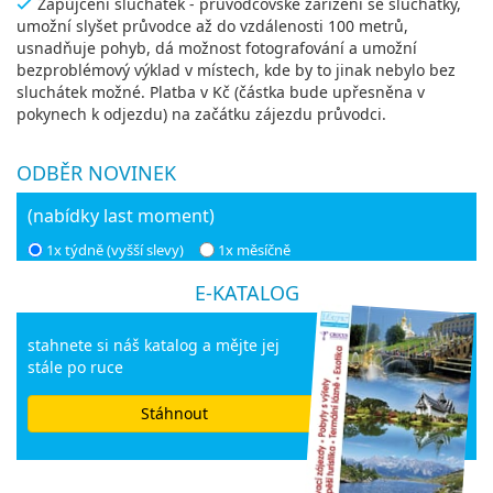
Zapůjčení sluchátek - průvodcovské zařízení se sluchátky,
umožní slyšet průvodce až do vzdálenosti 100 metrů,
usnadňuje pohyb, dá možnost fotografování a umožní
bezproblémový výklad v místech, kde by to jinak nebylo bez
sluchátek možné. Platba v Kč (částka bude upřesněna v
pokynech k odjezdu) na začátku zájezdu průvodci.
ODBĚR NOVINEK
(nabídky last moment)
1x týdně (vyšší slevy)
1x měsíčně
E-KATALOG
stahnete si náš katalog a mějte jej
stále po ruce
Stáhnout