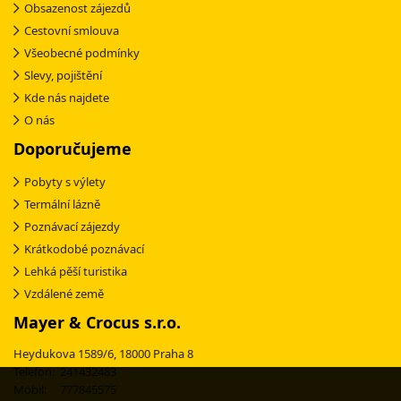
Obsazenost zájezdů
Cestovní smlouva
Všeobecné podmínky
Slevy, pojištění
Kde nás najdete
O nás
Doporučujeme
Pobyty s výlety
Termální lázně
Poznávací zájezdy
Krátkodobé poznávací
Lehká pěší turistika
Vzdálené země
Mayer & Crocus s.r.o.
Heydukova 1589/6, 18000 Praha 8
Telefon: 241432483
Mobil: 777845575