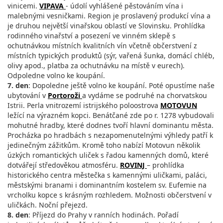
vinicemi.
VIPAVA
- údolí vyhlášené pěstováním vína i
malebnými vesničkami. Region je proslavený produkcí vína a
je druhou největší vinařskou oblastí ve Slovinsku. Prohlídka
rodinného vinařství a posezení ve vinném sklepě s
ochutnávkou místních kvalitních vín včetně občerstvení z
místních typických produktů (sýr, vařená šunka, domácí chléb,
olivy apod., platba za ochutnávku na místě v eurech).
Odpoledne volno ke koupání.
7. den
: Dopoledne ještě volno ke koupání. Poté opustíme naše
ubytování v
Portoroži
a vydáme se podruhé na chorvatskou
Istrii. Perla vnitrozemí istrijského poloostrova
MOTOVUN
ležící na výrazném kopci. Benátčané zde po r. 1278 vybudovali
mohutné hradby, které dodnes tvoří hlavní dominantu města.
Procházka po hradbách s nezapomenutelnými výhledy patří k
jedinečným zážitkům. Kromě toho nabízí Motovun několik
úzkých romantických uliček s řadou kamenných domů, které
dotvářejí středověkou atmosféru.
ROVINJ
– prohlídka
historického centra městečka s kamennými uličkami, paláci,
městskými branami i dominantním kostelem sv. Eufemie na
vrcholku kopce s krásným rozhledem. Možnosti občerstvení v
uličkách. Noční přejezd.
8. den
: Příjezd do Prahy v ranních hodinách. Pořadí