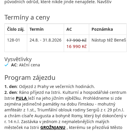
původních odrůd, které nikde jinde nenajdete. Navštív
Termíny a ceny
Číslo záj.
Termín
AC
Poznámka
128-01
24.8. - 31.8.2026
17 990 Kč
Nástup též Benešov,
16 990 Kč
Vysvětlivky
AC
: Akční cena
Program zájezdu
1. den
: Odjezd z Prahy ve večerních hodinách.
2. den
: Ráno příjezd na Istrii. Kulturní a hospodářské centrum
Istrie
PULA
leží na jeho jižním výběžku. Prohlédneme si zde
zejména jedinečné památky na dobu římskou - mohutný
amfiteátr z 1.st., Triumfální oblouk rodiny Sergiů z r. 29 př.n.l.
a chrám císaře Augusta a bohyně Romy, který byl dokončený v
r. 14 n.l. Zastávka v jednom z nejmalebnějších malých
městeček na Istrii
GROŽNJANU
, kterému se přezdívá Město