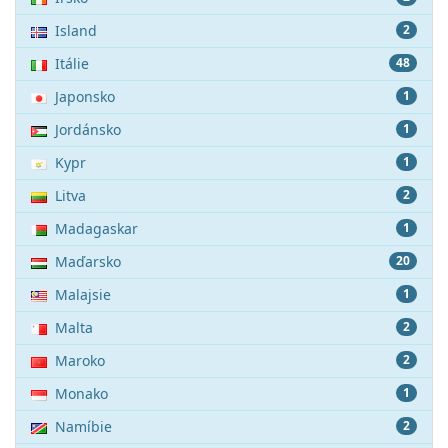
Island
2
Itálie
48
Japonsko
1
Jordánsko
1
Kypr
1
Litva
2
Madagaskar
1
Maďarsko
20
Malajsie
1
Malta
2
Maroko
2
Monako
1
Namíbie
2