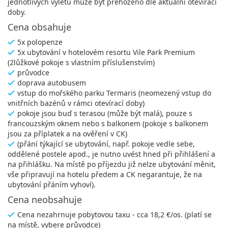
jednotlivých výletů může být přehozeno dle aktuální otevírací
doby.
Cena obsahuje
5x polopenze
5x ubytování v hotelovém resortu Vile Park Premium
(2lůžkové pokoje s vlastním příslušenstvím)
průvodce
doprava autobusem
vstup do mořského parku Termaris (neomezený vstup do
vnitřních bazénů v rámci otevírací doby)
pokoje jsou buď s terasou (může být malá), pouze s
francouzským oknem nebo s balkonem (pokoje s balkonem
jsou za příplatek a na ověření v CK)
(přání týkající se ubytování, např. pokoje vedle sebe,
oddělené postele apod., je nutno uvést hned při přihlášení a
na přihlášku. Na místě po příjezdu již nelze ubytování měnit,
vše připravují na hotelu předem a CK negarantuje, že na
ubytování přáním vyhoví).
Cena neobsahuje
Cena nezahrnuje pobytovou taxu - cca 18,2 €/os. (platí se
na místě, vybere průvodce)