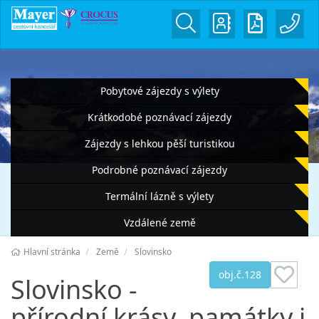
Pobytové zájezdy s výlety
Krátkodobé poznávací zájezdy
Zájezdy s lehkou pěší turistikou
Podrobné poznávací zájezdy
Termální lázně s výlety
Vzdálené země
Hlavní stránka
Země
Slovinsko
obj.č.128
Slovinsko -
přírodní krásy, památky i