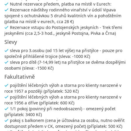
Nutné rezervace předem, platba na místě v Eurech:
Rezervace návštěvy rodinného vinařství v údolí Vipava
spojené s ochutnávkou 5 druhů kvalitních vín a pohoštěním
(platba na místě v eurech, cca 28 €)
Rezervace vstupu do Postojenských jeskyních - Trek třemi
jeskyněmi (cca 2,5-3 hod., jeskyně Postojna, Pivka a Črna)
Slevy
sleva pro 3.osobu (od 15 let výše) na přistýlce - pouze pro
společně přihlášené trojice (sleva: -1000 Kč)
sleva pro dítě (7-14,99 let) na přistýlce se dvěma dospělými
osobami (sleva: -1500 Kč)
Fakultativně
pojištění léčebných výloh a storna pro klienty narozené v
roce 1957 a později (příplatek: 520 Kč)
pojištění léčebných výloh a storna pro klienty narozené v
roce 1956 a dříve (příplatek: 600 Kč)
1/1 pokoj (povinný při nedoobsazení) - omezený počet
(příplatek: 3400 Kč)
pokoj s balkonem (cena je účtována za osobu, nutno ověřit
dostupnost předem v CK, omezený počet) (příplatek: 500 Kč)