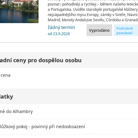
poznat i pohodlněji a rychleji – během našeho letec
a Portugalska. Uvidíte starobylé portugalské kláštery
nejzápadnějšího mysu Evropy, zámky v Sintře, hlavn
Madrid, klenoty Andalusie Sevillu, Córdobu a Granad
žádný termín
Podrobné
Vyprodáno
poznávací
od 23.9.2026
okruhy
adní ceny pro dospělou osobu
 cena
latky
né do Alhambry
lůžkový pokoj - povinný při nedoobsazení