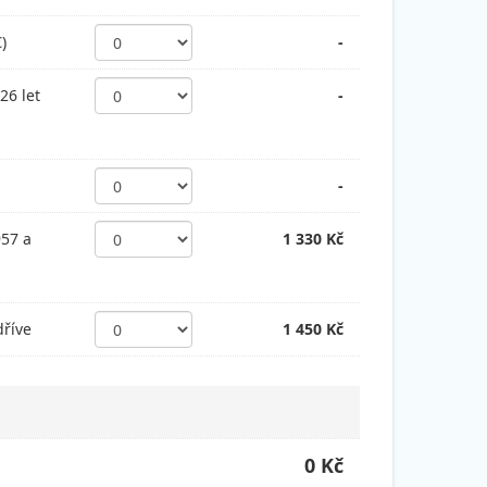
)
-
26 let
-
-
957 a
1 330 Kč
dříve
1 450 Kč
0 Kč