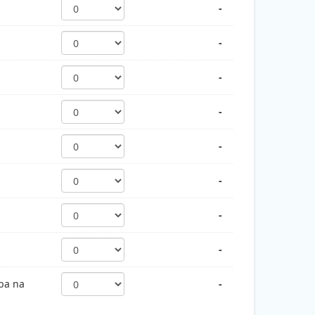
-
-
-
-
-
-
-
-
tba na
-