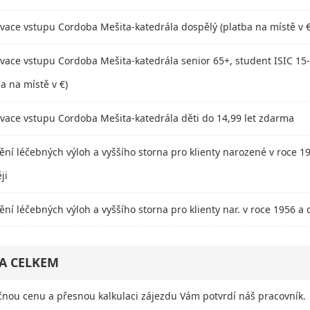
vace vstupu Cordoba Mešita-katedrála dospělý (platba na místě v €
vace vstupu Cordoba Mešita-katedrála senior 65+, student ISIC 15-
ba na místě v €)
vace vstupu Cordoba Mešita-katedrála děti do 14,99 let zdarma
tění léčebných výloh a vyššího storna pro klienty narozené v roce 1
ji
tění léčebných výloh a vyššího storna pro klienty nar. v roce 1956 a 
A CELKEM
nou cenu a přesnou kalkulaci zájezdu Vám potvrdí náš pracovník.