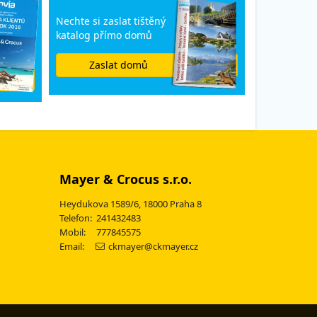
Nechte si zaslat tištěný
katalog přímo domů
Zaslat domů
Mayer & Crocus s.r.o.
Heydukova 1589/6, 18000 Praha 8
Telefon: 241432483
Mobil: 777845575
Email:
ckmayer@ckmayer.cz