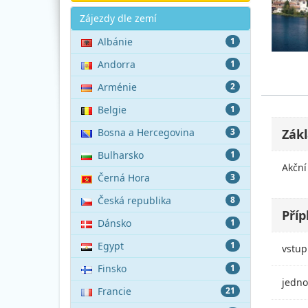
Akce
Zájezdy dle zemí
Albánie
1
Andorra
1
Arménie
2
Belgie
1
Bosna a Hercegovina
3
Zákl
Bulharsko
1
Akční
Černá Hora
3
Česká republika
8
Příp
Dánsko
1
Egypt
1
vstup
Finsko
1
jedno
Francie
21