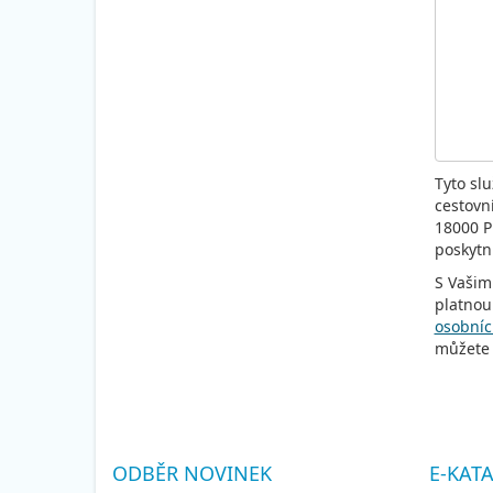
Tyto sl
cestovn
18000 P
poskytn
S Vašim
platnou
osobníc
můžete 
ODBĚR NOVINEK
E-KAT