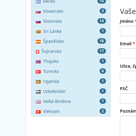
Řecko
10
Vaše
Slovensko
3
Slovinsko
14
Jméno
Srí Lanka
1
Španělsko
18
Email
*
Švýcarsko
17
Thajsko
1
Ulice, č
Turecko
6
Uganda
1
PSČ
Uzbekistán
1
Velká Británie
7
Pozná
Vietnam
2