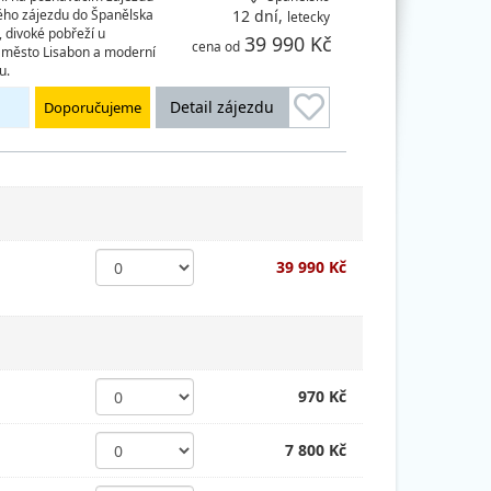
kého zájezdu do Španělska
12 dní,
letecky
, divoké pobřeží u
39 990 Kč
cena od
í město Lisabon a moderní
u.
Detail zájezdu
Doporučujeme
39 990 Kč
970 Kč
7 800 Kč