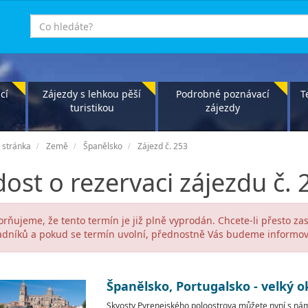
co
hledáte
cí
Zájezdy s lehkou pěší
Podrobné poznávací
T
turistikou
zájezdy
 stránka
Země
Španělsko
Zájezd č. 253
ost o rezervaci zájezdu č. 
rňujeme, že tento termín je již plně vyprodán. Chcete-li přesto za
dníků a pokud se termín uvolní, přednostně Vás budeme informov
Španělsko, Portugalsko - velký o
Skvosty Pyrenejského poloostrova můžete nyní s ná