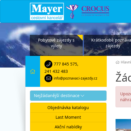
Pobytové zájezdy s
Krátkodobé poznáva
výlety
zájezdy
Hlavní
777 845 575
,
241 432 483
Žád
info@poznavaci-zajezdy.cz
Upozo
Nejžádanější destinace
náhra
Objednávka katalogu
Last Moment
Akční nabídky