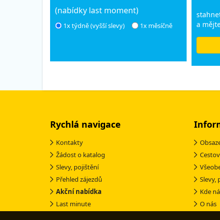
(nabídky last moment)
stahnet
a mějte
1x týdně (vyšší slevy)
1x měsíčně
Rychlá navigace
Infor
Kontakty
Obsaze
Žádost o katalog
Cestov
Slevy, pojištění
Všeob
Přehled zájezdů
Slevy, 
Akční nabídka
Kde ná
Last minute
O nás