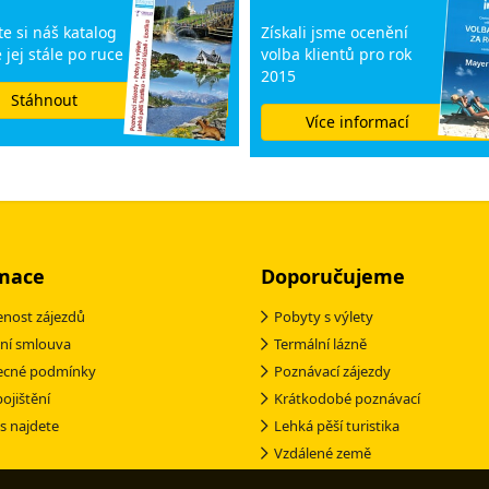
e si náš katalog
Získali jsme ocenění
 jej stále po ruce
volba klientů pro rok
2015
Stáhnout
Více informací
mace
Doporučujeme
nost zájezdů
Pobyty s výlety
ní smlouva
Termální lázně
ecné podmínky
Poznávací zájezdy
pojištění
Krátkodobé poznávací
s najdete
Lehká pěší turistika
Vzdálené země