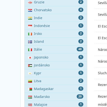
Gruzie
2
Sevill
Chorvatsko
4
Sevill
Indie
2
Indonésie
1
El Esc
Irsko
2
El Esc
Island
2
Itálie
48
Národ
Japonsko
1
Národ
Jordánsko
1
Kypr
1
Sluch
Litva
2
Rezer
Madagaskar
1
Rezer
Maďarsko
20
Malajsie
1
místě