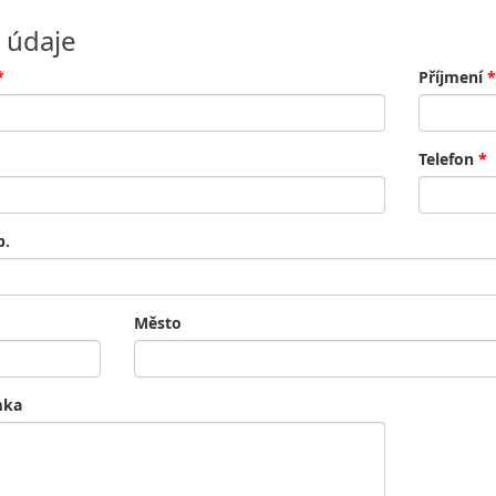
 údaje
*
Příjmení
*
Telefon
*
p.
Město
mka