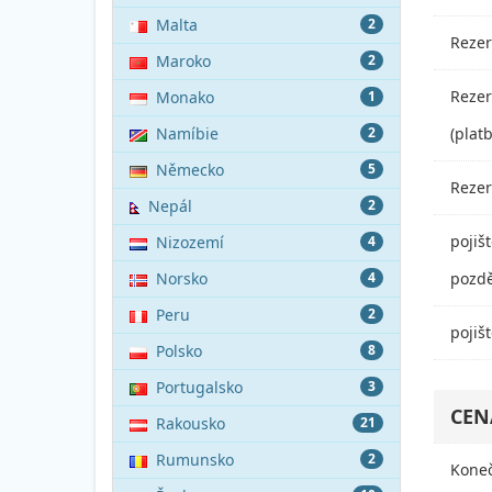
Malta
2
Rezer
Maroko
2
Rezer
Monako
1
Namíbie
2
(plat
Německo
5
Rezer
Nepál
2
pojiš
Nizozemí
4
Norsko
4
pozdě
Peru
2
pojiš
Polsko
8
Portugalsko
3
CEN
Rakousko
21
Rumunsko
2
Koneč