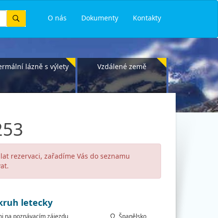
Vyhledat
O nás
Dokumenty
Kontakty
ermální lázně s výlety
Vzdálené země
253
slat rezervaci, zařadíme Vás do seznamu
at.
kruh letecky
mi na poznávacím zájezdu
Španělsko