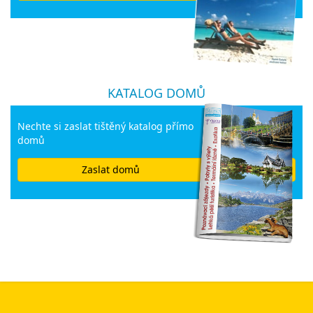
KATALOG DOMŮ
Nechte si zaslat tištěný katalog přímo
domů
Zaslat domů