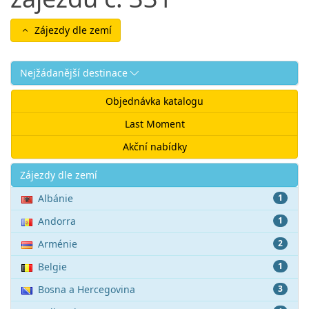
Zájezdy dle zemí
Nejžádanější destinace
Objednávka katalogu
Last Moment
Akční nabídky
Akce
Zájezdy dle zemí
Albánie
1
Andorra
1
Arménie
2
Belgie
1
Bosna a Hercegovina
3