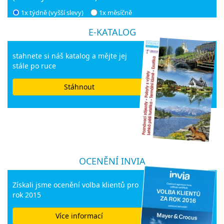
1x týdně (vyšší slevy)
1x měsíčně
E-KATALOG
stahnete si náš katalog a mějte jej
stále po ruce
Stáhnout
OCENĚNÍ INVIA
Získali jsme ocenění volba klientů pro
rok 2015
Více informací