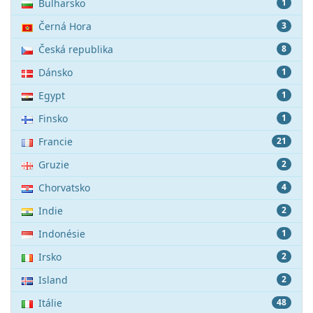
Bulharsko
1
Černá Hora
3
Česká republika
8
Dánsko
1
Egypt
1
Finsko
1
Francie
21
Gruzie
2
Chorvatsko
4
Indie
2
Indonésie
1
Irsko
2
Island
2
Itálie
48