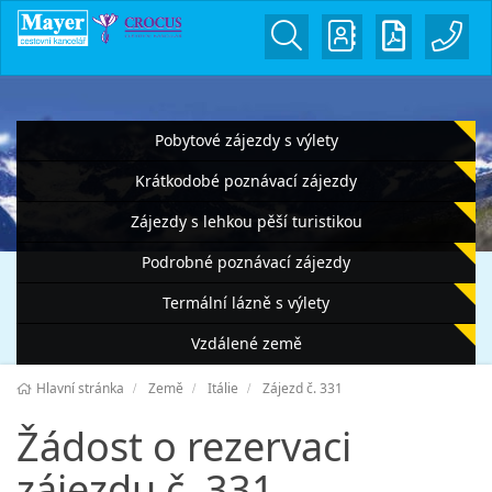
Pobytové zájezdy s výlety
Krátkodobé poznávací zájezdy
Zájezdy s lehkou pěší turistikou
Podrobné poznávací zájezdy
Termální lázně s výlety
Vzdálené země
Hlavní stránka
Země
Itálie
Zájezd č. 331
Žádost o rezervaci
zájezdu č. 331