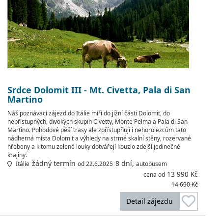
Srdce Dolomit III - Mt. Civetta, Pala di San
Martino
Náš poznávací zájezd do Itálie míří do jižní části Dolomit, do
nepřístupných, divokých skupin Civetty, Monte Pelma a Pala di San
Martino. Pohodové pěší trasy ale zpřístupňují i nehorolezcům tato
nádherná místa Dolomit a výhledy na strmé skalní stěny, rozervané
hřebeny a k tomu zelené louky dotvářejí kouzlo zdejší jedinečné
krajiny.
žádný termín
8 dní,
Itálie
od 22.6.2025
autobusem
13 990 Kč
cena od
14 690 Kč
Detail zájezdu