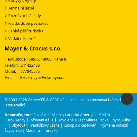
Pobyty s výlety
Termální lázně
Poznávací zájezdy
Krátkodobé poznávací
Lehká pěší turistika
Vzdálené země
Mayer & Crocus s.r.o.
Heydukova 1589/6, 18000 Praha 8
Telefon: 241432483
Mobil: 777845575
Email:
ckmayer@ckmayer.cz
© 2003-2025 CK MAYER & CROCUS - specialista na poznávací zájezdy s 30-
letou tradicí
Doporučujeme:
Poznávací zájezdy Latinská Amerika a Karibik
|
Eurovíkendy
|
Lyžování Itálie
|
Dovolená a Last Minute Řecko, Egypt, Kuba
...
|
Ubytování Františkovy Lázně
|
Časopis o cestování
|
Výměna odkazů
|
Švýcarsko
|
Madeira
|
Turecko