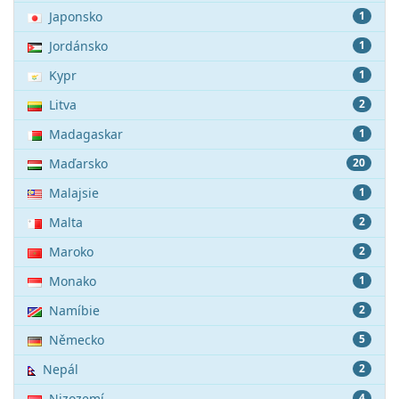
Japonsko
1
Jordánsko
1
Kypr
1
Litva
2
Madagaskar
1
Maďarsko
20
Malajsie
1
Malta
2
Maroko
2
Monako
1
Namíbie
2
Německo
5
Nepál
2
Nizozemí
4