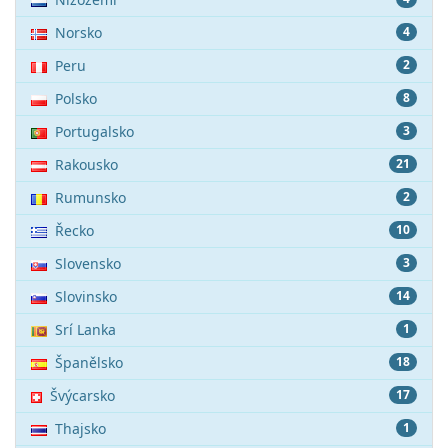
Norsko
4
Peru
2
Polsko
8
Portugalsko
3
Rakousko
21
Rumunsko
2
Řecko
10
Slovensko
3
Slovinsko
14
Srí Lanka
1
Španělsko
18
Švýcarsko
17
Thajsko
1