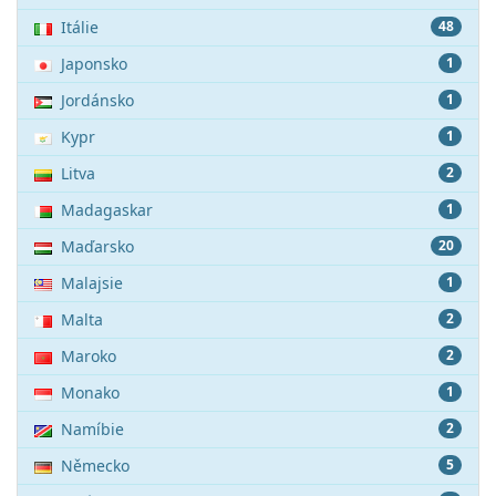
Itálie
48
Japonsko
1
Jordánsko
1
Kypr
1
Litva
2
Madagaskar
1
Maďarsko
20
Malajsie
1
Malta
2
Maroko
2
Monako
1
Namíbie
2
Německo
5