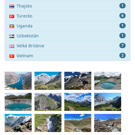
Thajsko
1
Turecko
6
Uganda
1
Uzbekistán
1
Velká Británie
7
Vietnam
2