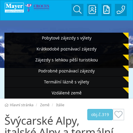
Pobytové zájezdy s výlety
Krátkodobé poznávací zájezdy
Zájezdy s lehkou pěší turistikou
Podrobné poznávací zájezdy
Termální lázně s výlety
Vzdálené země
Hlavní stránka
Země
Itálie
obj.č.319
Švýcarské Alpy,
italské Alpy a termální