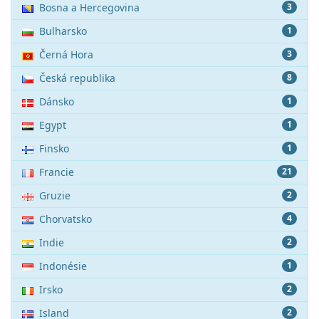
Bosna a Hercegovina
3
Bulharsko
1
Černá Hora
3
Česká republika
8
Dánsko
1
Egypt
1
Finsko
1
Francie
21
Gruzie
2
Chorvatsko
4
Indie
2
Indonésie
1
Irsko
2
Island
2