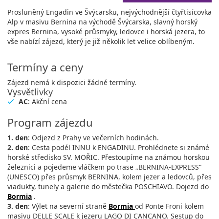
Prosluněný Engadin ve Švýcarsku, nejvýchodnější čtyřtisícovka
Alp v masivu Bernina na východě Švýcarska, slavný horský
expres Bernina, vysoké průsmyky, ledovce i horská jezera, to
vše nabízí zájezd, který je již několik let velice oblíbeným.
Termíny a ceny
Zájezd nemá k dispozici žádné termíny.
Vysvětlivky
AC
: Akční cena
Program zájezdu
1. den
: Odjezd z Prahy ve večerních hodinách.
2. den
: Cesta podél INNU k ENGADINU. Prohlédnete si známé
horské středisko SV. MOŘIC. Přestoupíme na známou horskou
železnici a pojedeme vláčkem po trase „BERNINA-EXPRESS“
(UNESCO) přes průsmyk BERNINA, kolem jezer a ledovců, přes
viadukty, tunely a galerie do městečka POSCHIAVO. Dojezd do
Bormia
.
3. den
: Výlet na severní straně
Bormia
od Ponte Froni kolem
masivu DELLE SCALE k jezeru LAGO DI CANCANO. Sestup do