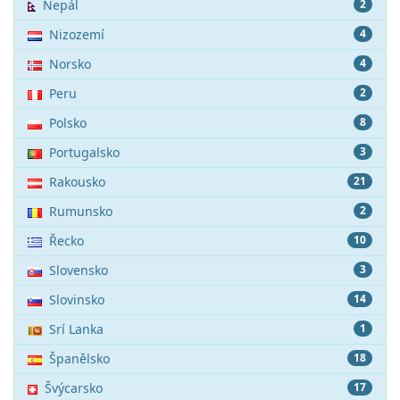
Nepál
2
Nizozemí
4
Norsko
4
Peru
2
Polsko
8
Portugalsko
3
Rakousko
21
Rumunsko
2
Řecko
10
Slovensko
3
Slovinsko
14
Srí Lanka
1
Španělsko
18
Švýcarsko
17