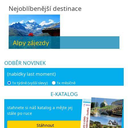
Nejoblíbenější destinace
Alpy zájezdy
ODBĚR NOVINEK
(nabídky last moment)
1x týdně (vyšší slevy)
1x měsíčně
E-KATALOG
stahnete si náš katalog a mějte jej
stále po ruce
Stáhnout