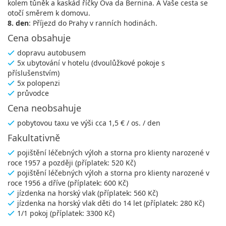
kolem tůněk a kaskád říčky Ova da Bernina. A Vaše cesta se
otočí směrem k domovu.
8. den
: Příjezd do Prahy v ranních hodinách.
Cena obsahuje
dopravu autobusem
5x ubytování v hotelu (dvoulůžkové pokoje s
příslušenstvím)
5x polopenzi
průvodce
Cena neobsahuje
pobytovou taxu ve výši cca 1,5 € / os. / den
Fakultativně
pojištění léčebných výloh a storna pro klienty narozené v
roce 1957 a později (příplatek: 520 Kč)
pojištění léčebných výloh a storna pro klienty narozené v
roce 1956 a dříve (příplatek: 600 Kč)
jízdenka na horský vlak (příplatek: 560 Kč)
jízdenka na horský vlak děti do 14 let (příplatek: 280 Kč)
1/1 pokoj (příplatek: 3300 Kč)