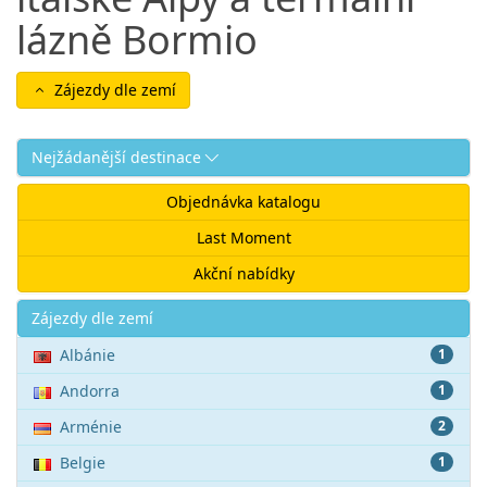
lázně Bormio
Zájezdy dle zemí
Nejžádanější destinace
Objednávka katalogu
Last Moment
Akční nabídky
Akce
Zájezdy dle zemí
Albánie
1
Andorra
1
Arménie
2
Belgie
1