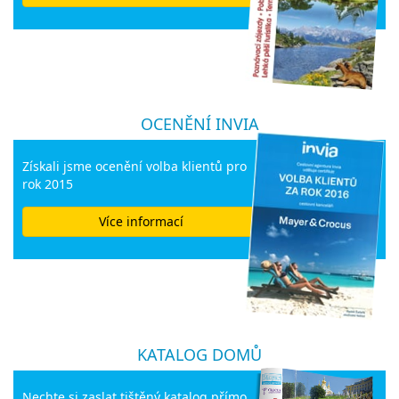
OCENĚNÍ INVIA
Získali jsme ocenění volba klientů pro
rok 2015
Více informací
KATALOG DOMŮ
Nechte si zaslat tištěný katalog přímo