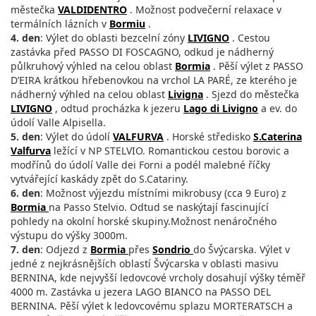
městečka
VALDIDENTRO
. Možnost podvečerní relaxace v
termálních lázních v
Bormiu
.
4. den
: Výlet do oblasti bezcelní zóny
LIVIGNO
. Cestou
zastávka před PASSO DI FOSCAGNO, odkud je nádherný
půlkruhový výhled na celou oblast
Bormia
. Pěší výlet z PASSO
D’EIRA krátkou hřebenovkou na vrchol LA PARÉ, ze kterého je
nádherný výhled na celou oblast
Livigna
. Sjezd do městečka
LIVIGNO
, odtud procházka k jezeru
Lago di Livigno
a ev. do
údolí Valle Alpisella.
5. den
: Výlet do údolí
VALFURVA
. Horské středisko
S.Caterina
Valfurva
ležící v NP STELVIO. Romantickou cestou borovic a
modřínů do údolí Valle dei Forni a podél malebné říčky
vytvářející kaskády zpět do S.Catariny.
6. den
: Možnost výjezdu místními mikrobusy (cca 9 Euro) z
Bormia
na Passo Stelvio. Odtud se naskýtají fascinující
pohledy na okolní horské skupiny.Možnost nenáročného
výstupu do výšky 3000m.
7. den
: Odjezd z
Bormia
přes
Sondrio
do Švýcarska. Výlet v
jedné z nejkrásnějších oblastí Švýcarska v oblasti masivu
BERNINA, kde nejvyšší ledovcové vrcholy dosahují výšky téměř
4000 m. Zastávka u jezera LAGO BIANCO na PASSO DEL
BERNINA. Pěší výlet k ledovcovému splazu MORTERATSCH a