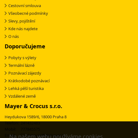
Cestovní smlouva
Všeobecné podmínky
Slevy, pojištění
Kde nás najdete
O nás
Doporučujeme
Pobyty s výlety
Termální lázně
Poznávací zájezdy
Krátkodobé poznávací
Lehká pěší turistika
Vzdálené země
Mayer & Crocus s.r.o.
Heydukova 1589/6, 18000 Praha 8
Telefon: 241432483
Mobil: 777845575
Email:
ckmayer@ckmayer.cz
Na našem webu používáme cookies