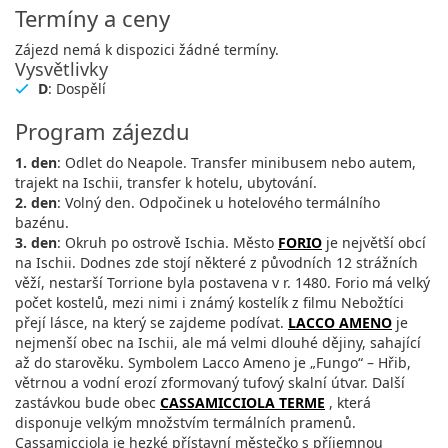
Termíny a ceny
Zájezd nemá k dispozici žádné termíny.
Vysvětlivky
D
: Dospělí
Program zájezdu
1. den
: Odlet do Neapole. Transfer minibusem nebo autem,
trajekt na Ischii, transfer k hotelu, ubytování.
2. den
: Volný den. Odpočinek u hotelového termálního
bazénu.
3. den
: Okruh po ostrově Ischia. Město
FORIO
je největší obcí
na Ischii. Dodnes zde stojí některé z původních 12 strážních
věží, nestarší Torrione byla postavena v r. 1480. Forio má velký
počet kostelů, mezi nimi i známý kostelík z filmu Nebožtíci
přejí lásce, na který se zajdeme podívat.
LACCO AMENO
je
nejmenší obec na Ischii, ale má velmi dlouhé dějiny, sahající
až do starověku. Symbolem Lacco Ameno je „Fungo“ – Hřib,
větrnou a vodní erozí zformovaný tufový skalní útvar. Další
zastávkou bude obec
CASSAMICCIOLA TERME
, která
disponuje velkým množstvím termálních pramenů.
Cassamicciola je hezké přístavní městečko s příjemnou