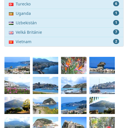
Turecko
6
Uganda
1
Uzbekistán
1
Velká Británie
7
Vietnam
2