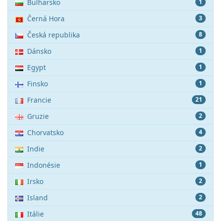
Bulharsko
1
Černá Hora
3
Česká republika
8
Dánsko
1
Egypt
1
Finsko
1
Francie
21
Gruzie
2
Chorvatsko
4
Indie
2
Indonésie
1
Irsko
2
Island
2
Itálie
48