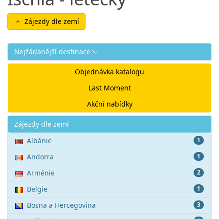
Zájezdy dle zemí
Nejžádanější destinace
Objednávka katalogu
Last Moment
Akční nabídky
Akce
Zájezdy dle zemí
Albánie
1
Andorra
1
Arménie
2
Belgie
1
Bosna a Hercegovina
3