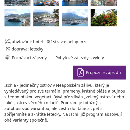
ubytování: hotel
strava: polopenze
doprava: letecky
Poznávací zájezdy
Pobytové zájezdy s výlety
Propozice zájezdu
Ischia - jedinečný ostrov v Neapolském zálivu, který je
vyhledávaný pro své termální prameny, krásné pláže a bujnou
středomořskou vegetaci. Bývá přezdíván „zelený ostrov“ nebo
také „ostrov věčného mládí“. Program je totožný s
autobusovou variantou, ale cestu do Itálie a zpět si
zpříjemníte a zkrátíte letecky. Na Ischii již program absolvují
obě varianty společně.