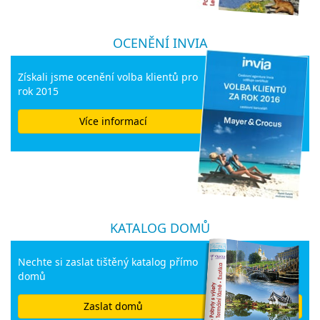
OCENĚNÍ INVIA
Získali jsme ocenění volba klientů pro
rok 2015
Více informací
KATALOG DOMŮ
Nechte si zaslat tištěný katalog přímo
domů
Zaslat domů