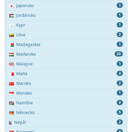
Japonsko
1
Jordánsko
1
Kypr
1
Litva
2
Madagaskar
1
Maďarsko
20
Malajsie
1
Malta
2
Maroko
2
Monako
1
Namíbie
2
Německo
5
Nepál
2
Nizozemí
4