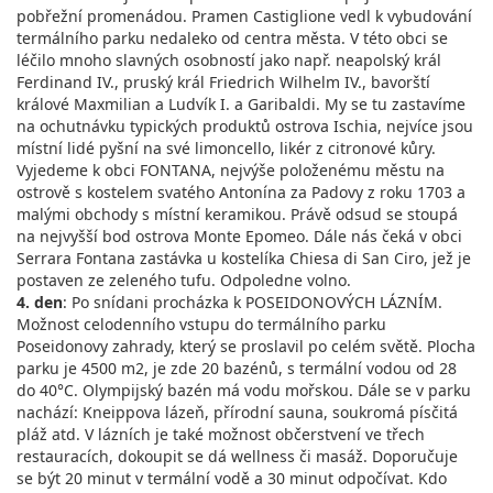
pobřežní promenádou. Pramen Castiglione vedl k vybudování
termálního parku nedaleko od centra města. V této obci se
léčilo mnoho slavných osobností jako např. neapolský král
Ferdinand IV., pruský král Friedrich Wilhelm IV., bavorští
králové Maxmilian a Ludvík I. a Garibaldi. My se tu zastavíme
na ochutnávku typických produktů ostrova Ischia, nejvíce jsou
místní lidé pyšní na své limoncello, likér z citronové kůry.
Vyjedeme k obci FONTANA, nejvýše položenému městu na
ostrově s kostelem svatého Antonína za Padovy z roku 1703 a
malými obchody s místní keramikou. Právě odsud se stoupá
na nejvyšší bod ostrova Monte Epomeo. Dále nás čeká v obci
Serrara Fontana zastávka u kostelíka Chiesa di San Ciro, jež je
postaven ze zeleného tufu. Odpoledne volno.
4. den
: Po snídani procházka k POSEIDONOVÝCH LÁZNÍM.
Možnost celodenního vstupu do termálního parku
Poseidonovy zahrady, který se proslavil po celém světě. Plocha
parku je 4500 m2, je zde 20 bazénů, s termální vodou od 28
do 40°C. Olympijský bazén má vodu mořskou. Dále se v parku
nachází: Kneippova lázeň, přírodní sauna, soukromá písčitá
pláž atd. V lázních je také možnost občerstvení ve třech
restauracích, dokoupit se dá wellness či masáž. Doporučuje
se být 20 minut v termální vodě a 30 minut odpočívat. Kdo