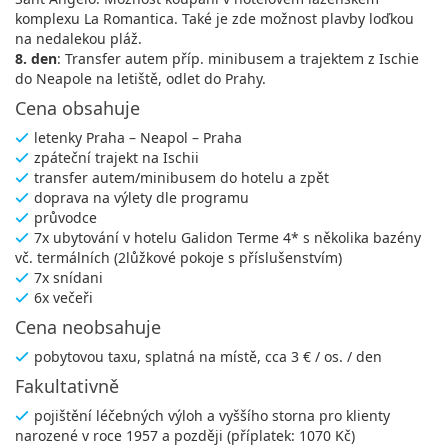
komplexu La Romantica. Také je zde možnost plavby loďkou
na nedalekou pláž.
8. den
: Transfer autem příp. minibusem a trajektem z Ischie
do Neapole na letiště, odlet do Prahy.
Cena obsahuje
letenky Praha – Neapol – Praha
zpáteční trajekt na Ischii
transfer autem/minibusem do hotelu a zpět
doprava na výlety dle programu
průvodce
7x ubytování v hotelu Galidon Terme 4* s několika bazény
vč. termálních (2lůžkové pokoje s příslušenstvím)
7x snídani
6x večeři
Cena neobsahuje
pobytovou taxu, splatná na místě, cca 3 € / os. / den
Fakultativně
pojištění léčebných výloh a vyššího storna pro klienty
narozené v roce 1957 a později (příplatek: 1070 Kč)