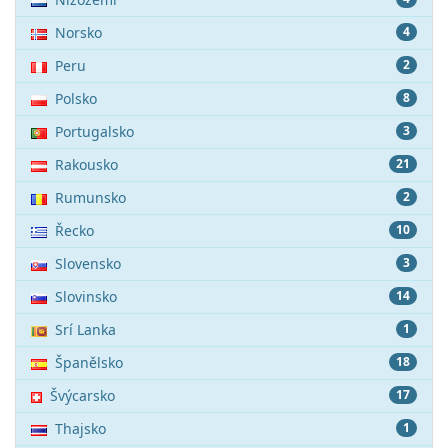
Norsko
4
Peru
2
Polsko
8
Portugalsko
3
Rakousko
21
Rumunsko
2
Řecko
10
Slovensko
3
Slovinsko
14
Srí Lanka
1
Španělsko
18
Švýcarsko
17
Thajsko
1