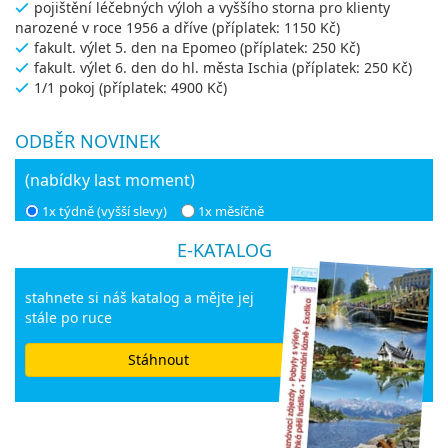
pojištění léčebných výloh a vyššího storna pro klienty
narozené v roce 1956 a dříve (příplatek: 1150 Kč)
fakult. výlet 5. den na Epomeo (příplatek: 250 Kč)
fakult. výlet 6. den do hl. města Ischia (příplatek: 250 Kč)
1/1 pokoj (příplatek: 4900 Kč)
ODBĚR NOVINEK
(nabídky last moment)
1x týdně (vyšší slevy)
1x měsíčně
E-KATALOG
stahnete si náš katalog a mějte jej
stále po ruce
Stáhnout