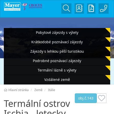
Pobytové zájezdy s výlety
Krátkodobé poznávací zájezdy
Zájezdy s lehkou pěší turistikou
Podrobné poznávací zájezdy
Termální lázně s výlety
Vzdálené země
Hlavní stránka
Země
Itálie
obj.č.143
Termální ostrov
Ischia - letecky