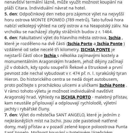
nenavštíví termální lázně, může využít možnost koupání na
pláži Citara. Individuální návrat na hotel.
5. den
: Odpočinkový den nebo pro zájemce výlet na nejvyšší
horu ostrova MONTE EPOMEO (789 metrů). Tato tufová hora
nabízí velkolepý výhled na celý ostrov a na Neapolský záliv. Na
vrcholku se nacházejí zbytky strážních budov z r. 1464.
6. den
: Fakultativní výlet do hlavního města ostrova,
Ischia
,
které je rozděleno na dvě části (
Ischia Porto
a
Ischia Ponte
)
vzdálené od sebe necelé tři kilometry.
ISCHIA PONTE
je
nejstarší částí obce
Ischia
s několika zajímavými kostely a
monumentálním Aragonským hradem, jehož dějiny začínají
již v dobách, kdy spolu soupeřili Řekové a Etruskové a první
pevnost zde nechal vybudovat v r. 474 př. n. l. syrakúský tyran
Hieron. Do historického centra se nedá dojet autobusem,
proto počítejte s procházkou ulicemi a uličkami
Ischia Ponte
.
V rámci tohoto výletu je možnost individuálně navštívit
Aragonský hrad. Výhledy na
ISCHIA PORTO
- malebný přístav,
kam neustále připlouvají a odplouvají rychlolodě, výletní
jachty i rybářské čluny.
7. den
: Výlet do městečka SANT ANGELO, které je jedním z
nejkrásnějších míst na Ischii. Jsou zde pastelově natřené
domy, malý přístav a v pozadí zelené kopce poloostrova Punta
Sant´Angelo. Možnost koupání v hotelovém lázeňském