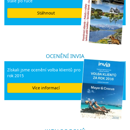
stále po ruce
Stáhnout
OCENĚNÍ INVIA
Získali jsme ocenění volba klientů pro
rok 2015
Více informací