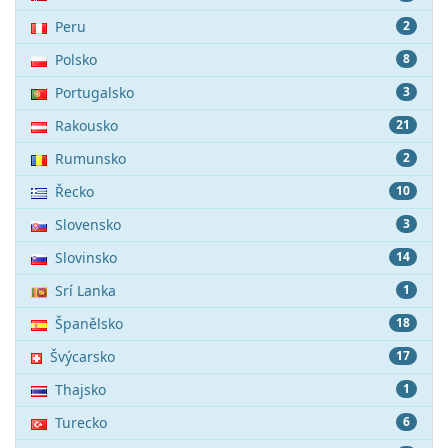
Peru
2
Polsko
8
Portugalsko
3
Rakousko
21
Rumunsko
2
Řecko
10
Slovensko
3
Slovinsko
14
Srí Lanka
1
Španělsko
18
Švýcarsko
17
Thajsko
1
Turecko
6