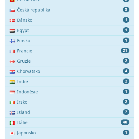
Česká republika
8
Dánsko
1
Egypt
1
Finsko
1
Francie
21
Gruzie
2
Chorvatsko
4
Indie
2
Indonésie
1
Irsko
2
Island
2
Itálie
48
Japonsko
1