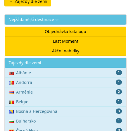
Zájezdy dle zemí
Nejžádanější destinace
Objednávka katalogu
Last Moment
Akční nabídky
Akce
Zájezdy dle zemí
Albánie
1
Andorra
1
Arménie
2
Belgie
1
Bosna a Hercegovina
3
Bulharsko
1
Černá Hora
3