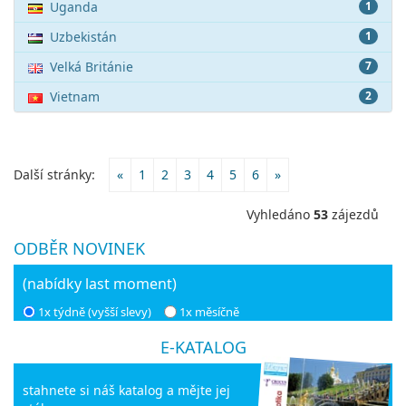
Uganda
1
Uzbekistán
1
Velká Británie
7
Vietnam
2
Další stránky:
«
1
2
3
4
5
6
»
Vyhledáno
53
zájezdů
ODBĚR NOVINEK
(nabídky last moment)
1x týdně (vyšší slevy)
1x měsíčně
E-KATALOG
stahnete si náš katalog a mějte jej