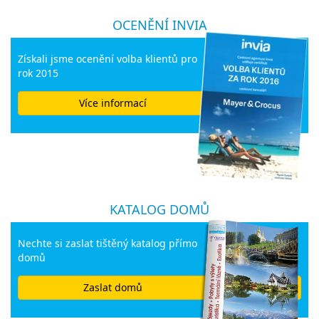
OCENĚNÍ INVIA
Získali jsme ocenění volba klientů pro
rok 2015
Více informací
KATALOG DOMŮ
Nechte si zaslat tištěný katalog přímo
domů
Zaslat domů