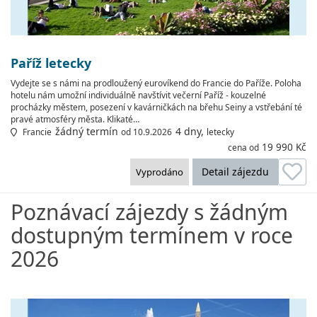
Paříž letecky
Vydejte se s námi na prodloužený eurovíkend do Francie do Paříže. Poloha
hotelu nám umožní individuálně navštívit večerní Paříž - kouzelné
procházky městem, posezení v kavárničkách na břehu Seiny a vstřebání té
pravé atmosféry města. Klikaté…
žádný termín
4 dny,
Francie
od 10.9.2026
letecky
19 990 Kč
cena od
Detail zájezdu
Vyprodáno
Poznávací zájezdy s žádným
dostupným termínem v roce
2026