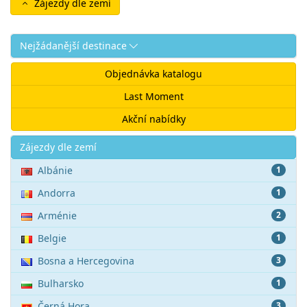
Zájezdy dle zemí
Nejžádanější destinace
Objednávka katalogu
Last Moment
Akční nabídky
Akce
Zájezdy dle zemí
Albánie
1
Andorra
1
Arménie
2
Belgie
1
Bosna a Hercegovina
3
Bulharsko
1
Černá Hora
3