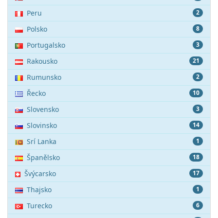
Peru
2
Polsko
8
Portugalsko
3
Rakousko
21
Rumunsko
2
Řecko
10
Slovensko
3
Slovinsko
14
Srí Lanka
1
Španělsko
18
Švýcarsko
17
Thajsko
1
Turecko
6