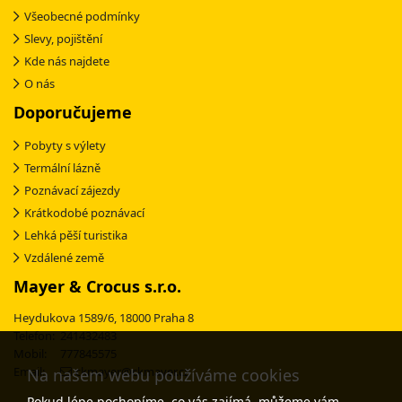
Všeobecné podmínky
Slevy, pojištění
Kde nás najdete
O nás
Doporučujeme
Pobyty s výlety
Termální lázně
Poznávací zájezdy
Krátkodobé poznávací
Lehká pěší turistika
Vzdálené země
Mayer & Crocus s.r.o.
Heydukova 1589/6, 18000 Praha 8
Telefon: 241432483
Mobil: 777845575
Email:
ckmayer@ckmayer.cz
Na našem webu používáme cookies
Pokud lépe pochopíme, co vás zajímá, můžeme vám