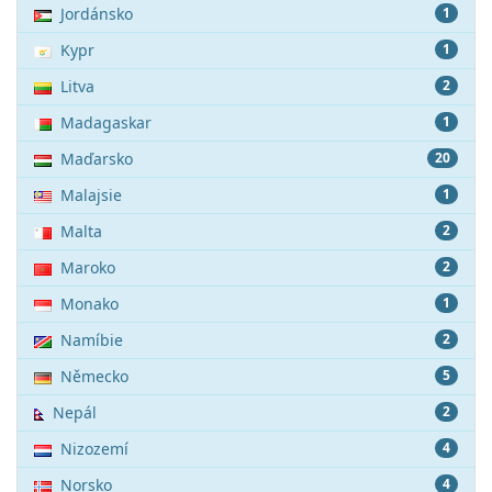
Jordánsko
1
Kypr
1
Litva
2
Madagaskar
1
Maďarsko
20
Malajsie
1
Malta
2
Maroko
2
Monako
1
Namíbie
2
Německo
5
Nepál
2
Nizozemí
4
Norsko
4