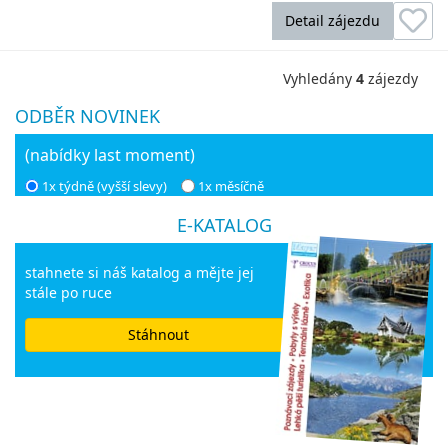
Detail zájezdu
Vyhledány
4
zájezdy
ODBĚR NOVINEK
(nabídky last moment)
1x týdně (vyšší slevy)
1x měsíčně
E-KATALOG
stahnete si náš katalog a mějte jej
stále po ruce
Stáhnout