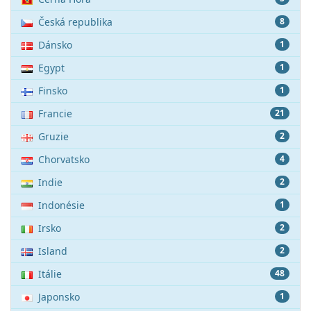
Česká republika
8
Dánsko
1
Egypt
1
Finsko
1
Francie
21
Gruzie
2
Chorvatsko
4
Indie
2
Indonésie
1
Irsko
2
Island
2
Itálie
48
Japonsko
1