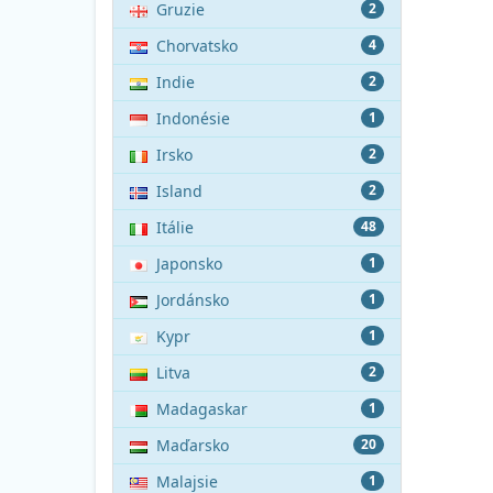
Gruzie
2
Chorvatsko
4
Indie
2
Indonésie
1
Irsko
2
Island
2
Itálie
48
Japonsko
1
Jordánsko
1
Kypr
1
Litva
2
Madagaskar
1
Maďarsko
20
Malajsie
1