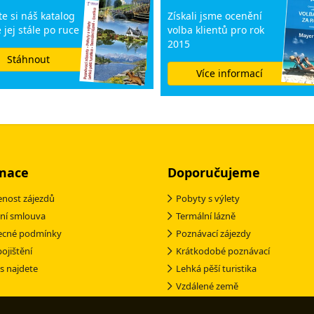
e si náš katalog
Získali jsme ocenění
 jej stále po ruce
volba klientů pro rok
2015
Stáhnout
Více informací
mace
Doporučujeme
nost zájezdů
Pobyty s výlety
ní smlouva
Termální lázně
ecné podmínky
Poznávací zájezdy
pojištění
Krátkodobé poznávací
s najdete
Lehká pěší turistika
Vzdálené země