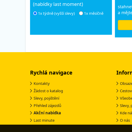
(nabídky last moment)
stahnet
a mějte
1x týdně (vyšší slevy)
1x měsíčně
Rychlá navigace
Infor
Kontakty
Obsaze
Žádost o katalog
Cestov
Slevy, pojištění
Všeob
Přehled zájezdů
Slevy, 
Akční nabídka
Kde ná
Last minute
O nás