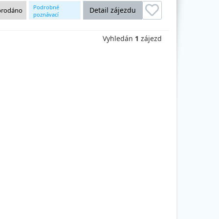
Podrobné
Detail zájezdu
prodáno
poznávací
okruhy
Vyhledán
1
zájezd