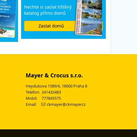
Nechte si zaslat tištěný
katalog přímo domů
Zaslat domů
Mayer & Crocus s.r.o.
Heydukova 1589/6, 18000 Praha 8
Telefon: 241432483
Mobil: 777845575
Email:
ckmayer@ckmayer.cz