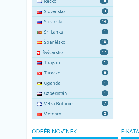
Řecko
10
Slovensko
3
Slovinsko
14
Srí Lanka
1
Španělsko
18
Švýcarsko
17
Thajsko
1
Turecko
6
Uganda
1
Uzbekistán
1
Velká Británie
7
Vietnam
2
ODBĚR NOVINEK
E-KAT