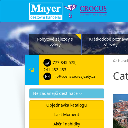
Pobytové zájezdy s
Krátkodobé poznáva
výlety
zájezdy
Hlavní
777 845 575
,
241 432 483
Ca
info@poznavaci-zajezdy.cz
Nejžádanější destinace
Objednávka katalogu
Last Moment
Akční nabídky