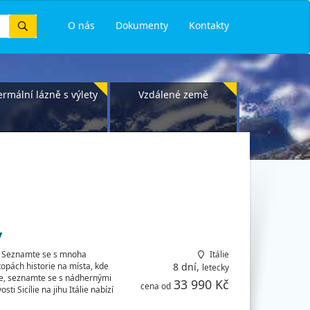
Vyhledat
O nás
Dokumenty
Kontakty
ermální lázně s výlety
Vzdálené země
y
ě. Seznamte se s mnoha
Itálie
pách historie na místa, kde
8 dní,
letecky
zace, seznamte se s nádhernými
33 990 Kč
cena od
i Sicílie na jihu Itálie nabízí