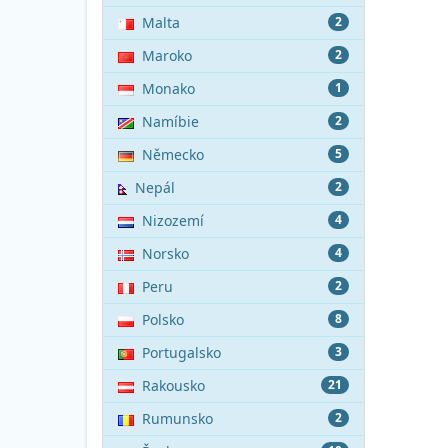
Malta
2
Maroko
2
Monako
1
Namíbie
2
Německo
5
Nepál
2
Nizozemí
4
Norsko
4
Peru
2
Polsko
8
Portugalsko
3
Rakousko
21
Rumunsko
2