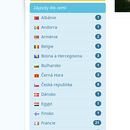
Akce
Zájezdy dle zemí
Albánie
1
Andorra
1
Arménie
2
Belgie
1
Bosna a Hercegovina
3
Bulharsko
1
Černá Hora
3
Česká republika
8
Dánsko
1
Egypt
1
Finsko
1
Francie
21