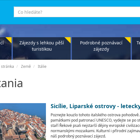
co
hledáte
cí
Zájezdy s lehkou pěší
Podrobné poznávací
T
turistikou
zájezdy
 stránka
Země
Itálie
tania
Sicílie, Liparské ostrovy - leteck
Poznejte kouzlo tohoto italského ostrova pohodov
památkami pod patronací UNESCO, vydejte se po sto
staří Řekové psali nejstarší dějiny evropské civili
normanskými mozaikami. Kulturní i přírodní zajímavost
náš podrobný poznávací zájezd.