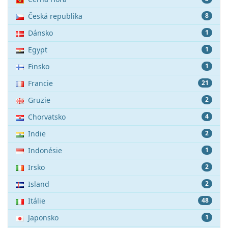
Česká republika
8
Dánsko
1
Egypt
1
Finsko
1
Francie
21
Gruzie
2
Chorvatsko
4
Indie
2
Indonésie
1
Irsko
2
Island
2
Itálie
48
Japonsko
1