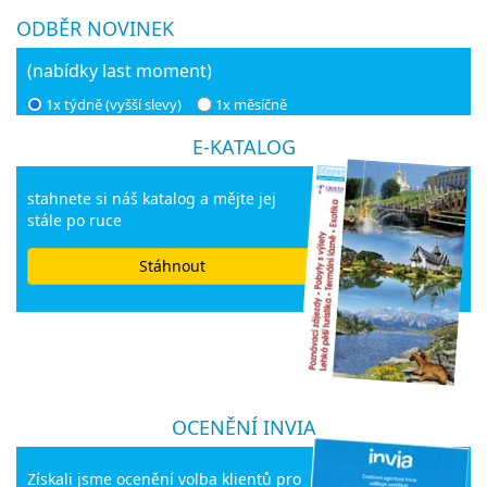
ODBĚR NOVINEK
(nabídky last moment)
1x týdně (vyšší slevy)
1x měsíčně
E-KATALOG
stahnete si náš katalog a mějte jej
stále po ruce
Stáhnout
OCENĚNÍ INVIA
Získali jsme ocenění volba klientů pro