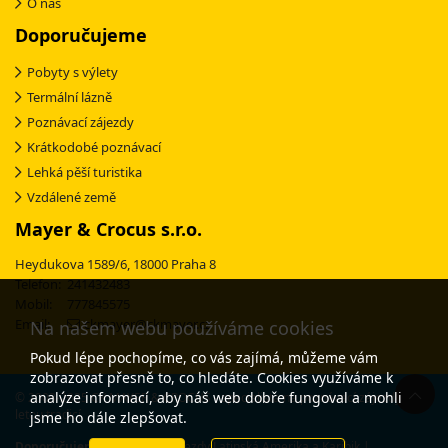
O nás
Doporučujeme
Pobyty s výlety
Termální lázně
Poznávací zájezdy
Krátkodobé poznávací
Lehká pěší turistika
Vzdálené země
Mayer & Crocus s.r.o.
Heydukova 1589/6, 18000 Praha 8
Telefon: 241432483
Mobil: 777845575
Email:
ckmayer@ckmayer.cz
Na našem webu používáme cookies
Pokud lépe pochopíme, co vás zajímá, můžeme vám
zobrazovat přesně to, co hledáte. Cookies využíváme k
analýze informací, aby náš web dobře fungoval a mohli
© 2003-2025 CK MAYER & CROCUS - specialista na poznávací zájezdy s 30-
letou tradicí
jsme ho dále zlepšovat.
Doporučujeme:
Poznávací zájezdy Latinská Amerika a Karibik
|