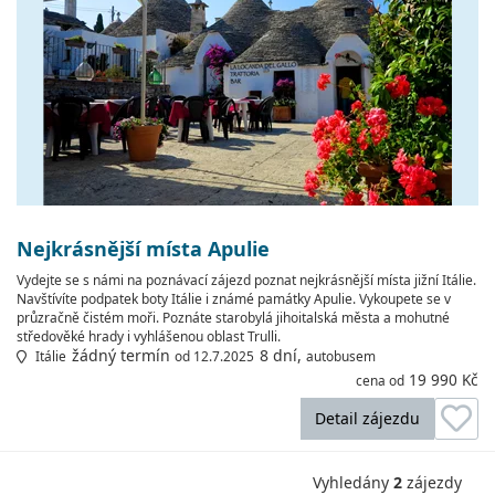
Nejkrásnější místa Apulie
Vydejte se s námi na poznávací zájezd poznat nejkrásnější místa jižní Itálie.
Navštívíte podpatek boty Itálie i známé památky Apulie. Vykoupete se v
průzračně čistém moři. Poznáte starobylá jihoitalská města a mohutné
středověké hrady i vyhlášenou oblast Trulli.
žádný termín
8 dní,
Itálie
od 12.7.2025
autobusem
19 990 Kč
cena od
Detail zájezdu
Vyhledány
2
zájezdy