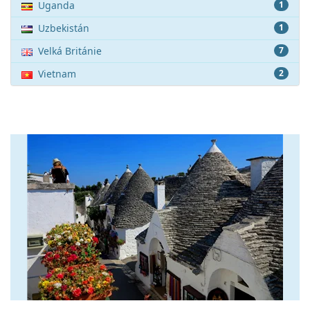
Uganda
1
Uzbekistán
1
Velká Británie
7
Vietnam
2