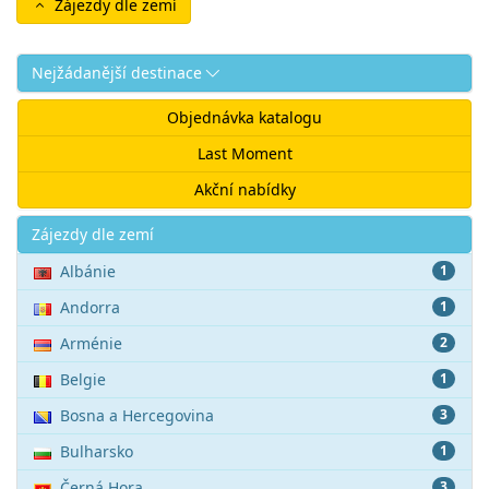
Zájezdy dle zemí
Nejžádanější destinace
Objednávka katalogu
Last Moment
Akční nabídky
Akce
Zájezdy dle zemí
Albánie
1
Andorra
1
Arménie
2
Belgie
1
Bosna a Hercegovina
3
Bulharsko
1
Černá Hora
3