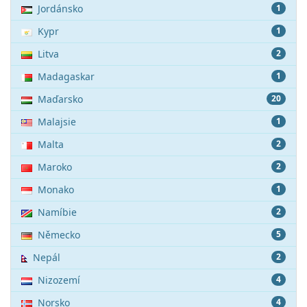
Jordánsko
1
Kypr
1
Litva
2
Madagaskar
1
Maďarsko
20
Malajsie
1
Malta
2
Maroko
2
Monako
1
Namíbie
2
Německo
5
Nepál
2
Nizozemí
4
Norsko
4