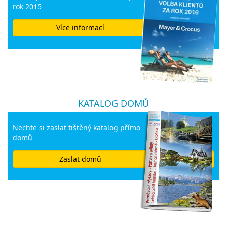
rok 2015
Více informací
KATALOG DOMŮ
Nechte si zaslat tištěný katalog přímo
domů
Zaslat domů