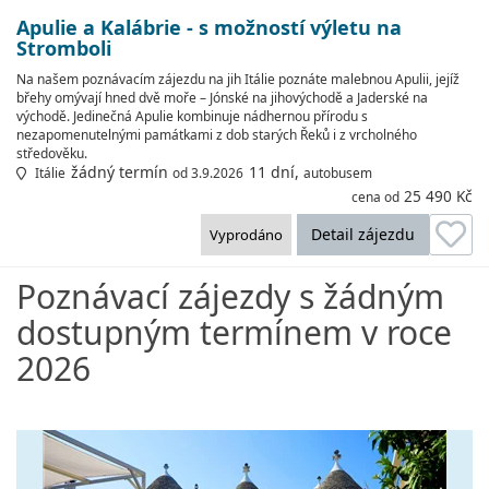
Apulie a Kalábrie - s možností výletu na
Stromboli
Na našem poznávacím zájezdu na jih Itálie poznáte malebnou Apulii, jejíž
břehy omývají hned dvě moře – Jónské na jihovýchodě a Jaderské na
východě. Jedinečná Apulie kombinuje nádhernou přírodu s
nezapomenutelnými památkami z dob starých Řeků i z vrcholného
středověku.
žádný termín
11 dní,
Itálie
od 3.9.2026
autobusem
25 490 Kč
cena od
Detail zájezdu
Vyprodáno
Poznávací zájezdy s žádným
dostupným termínem v roce
2026