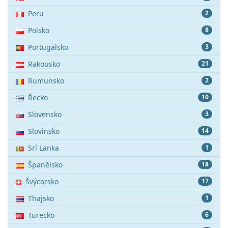
Peru
2
Polsko
8
Portugalsko
3
Rakousko
21
Rumunsko
2
Řecko
10
Slovensko
3
Slovinsko
14
Srí Lanka
1
Španělsko
18
Švýcarsko
17
Thajsko
1
Turecko
6