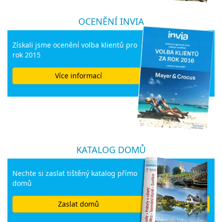
OCENĚNÍ INVIA
Získali jsme ocenění volba klientů pro
rok 2015
Více informací
KATALOG DOMŮ
Nechte si zaslat tištěný katalog přímo
domů
Zaslat domů