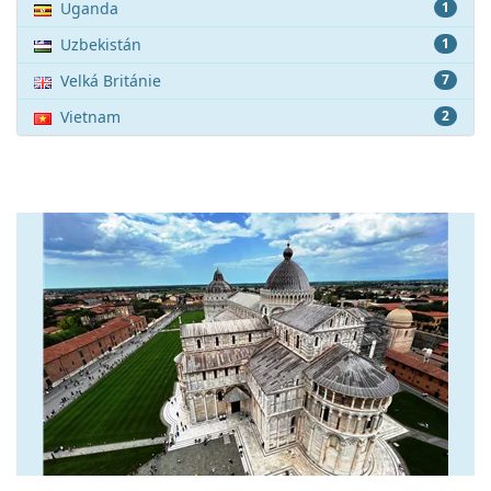
Uganda
1
Uzbekistán
1
Velká Británie
7
Vietnam
2