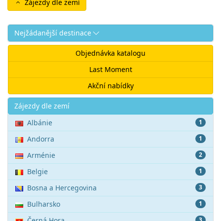
Zájezdy dle zemí
Nejžádanější destinace
Objednávka katalogu
Last Moment
Akční nabídky
Akce
Zájezdy dle zemí
Albánie
1
Andorra
1
Arménie
2
Belgie
1
Bosna a Hercegovina
3
Bulharsko
1
Černá Hora
3