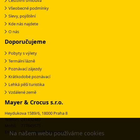
Cestovní smlouva
Všeobecné podmínky
Slevy, pojištění
Kde nás najdete
O nás
Doporučujeme
Pobyty s výlety
Termální lázně
Poznávací zájezdy
Krátkodobé poznávací
Lehká pěší turistika
Vzdálené země
Mayer & Crocus s.r.o.
Heydukova 1589/6, 18000 Praha 8
Telefon: 241432483
Mobil: 777845575
Email:
ckmayer@ckmayer.cz
Na našem webu používáme cookies