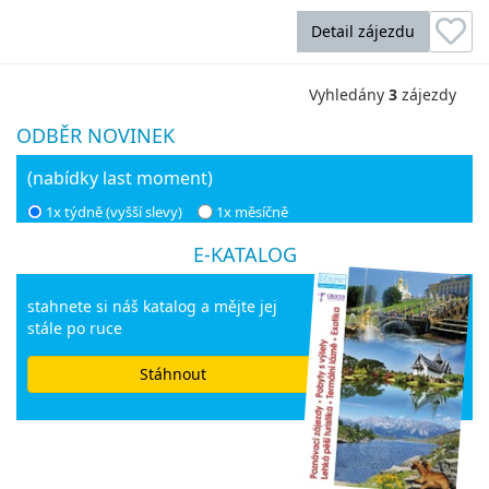
Detail zájezdu
Vyhledány
3
zájezdy
ODBĚR NOVINEK
(nabídky last moment)
1x týdně (vyšší slevy)
1x měsíčně
E-KATALOG
stahnete si náš katalog a mějte jej
stále po ruce
Stáhnout