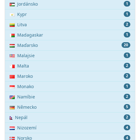
Jordánsko
1
Kypr
1
Litva
2
Madagaskar
1
Maďarsko
20
Malajsie
1
Malta
2
Maroko
2
Monako
1
Namíbie
2
Německo
5
Nepál
2
Nizozemí
4
Norsko
4