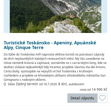
Turistické Toskánsko - Apeniny, Apuánské
Alpy, Cinque Terre
Do Itálie do Toskánska míří naprostá většina turistů na poznávací zájezdy
do těch nejslavnějších italských renesančních měst. My Vás zavedeme na
místa neméně krásná a zajímavá, seznámíte se s carrarskými lomy, kde se
dodnes získává nejkvalitnější bílý mramor, projdete slavnou Via del Amore,
Cestu lásky, vystoupáte na nejvyšší vrchol Toskánska s kruhovým
rozhledem a projdete se křivolakými uličkami středověkého městečka San
Gimignano s rodovými věžemi.
žádný termín
8 dní,
Itálie
od 18.7.2026
autobusem
14 990 Kč
cena od
Detail zájezdu