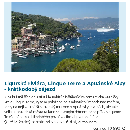
Ligurská riviéra, Cinque Terre a Apuánské Alpy
- krátkodobý zájezd
Z nejkrásnějších oblastí Itálie nabízí návštěvníkům romantické vesničky
kraje Cinque Terre, vysoko položené na skalnatých útesech nad mořem,
lomy na nejkvalitnější carrarský mramor v Apuánských Alpách, ale také
velká a historická města Miláno se slavným dómem nebo přístavní Janov.
To vše během krátkodobého poznávacího zájezdu do Itálie.
žádný termín
6 dní,
Itálie
od 6.5.2025
autobusem
10 990 Kč
cena od