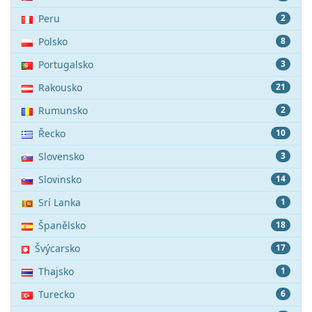
Peru
2
Polsko
8
Portugalsko
3
Rakousko
21
Rumunsko
2
Řecko
10
Slovensko
3
Slovinsko
14
Srí Lanka
1
Španělsko
18
Švýcarsko
17
Thajsko
1
Turecko
6