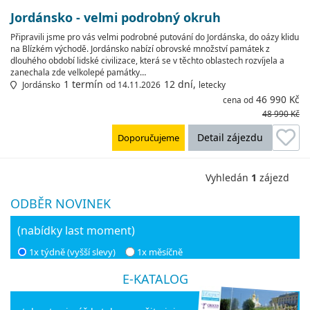
Jordánsko - velmi podrobný okruh
Připravili jsme pro vás velmi podrobné putování do Jordánska, do oázy klidu
na Blízkém východě. Jordánsko nabízí obrovské množství památek z
dlouhého období lidské civilizace, která se v těchto oblastech rozvíjela a
zanechala zde velkolepé památky…
1 termín
12 dní,
Jordánsko
od 14.11.2026
letecky
46 990 Kč
cena od
48 990 Kč
Detail zájezdu
Doporučujeme
Vyhledán
1
zájezd
ODBĚR NOVINEK
(nabídky last moment)
1x týdně (vyšší slevy)
1x měsíčně
E-KATALOG