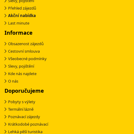
Slevy, pojištění
Přehled zájezdů
Akční nabídka
Last minute
Informace
Obsazenost zájezdů
Cestovní smlouva
Všeobecné podmínky
Slevy, pojištění
Kde nás najdete
O nás
Doporučujeme
Pobyty s výlety
Termální lázně
Poznávací zájezdy
Krátkodobé poznávací
Lehká pěší turistika