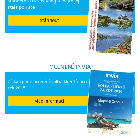
stahnete si náš katalog a mějte jej
stále po ruce
Stáhnout
OCENĚNÍ INVIA
Získali jsme ocenění volba klientů pro
rok 2015
Více informací