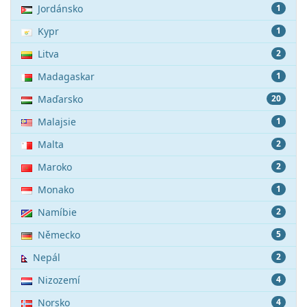
Jordánsko
1
Kypr
1
Litva
2
Madagaskar
1
Maďarsko
20
Malajsie
1
Malta
2
Maroko
2
Monako
1
Namíbie
2
Německo
5
Nepál
2
Nizozemí
4
Norsko
4