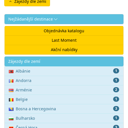
Zájezdy dle zemí
Nejžádanější destinace
Objednávka katalogu
Last Moment
Akční nabídky
Akce
Zájezdy dle zemí
Albánie
1
Andorra
1
Arménie
2
Belgie
1
Bosna a Hercegovina
3
Bulharsko
1
Černá Hora
3