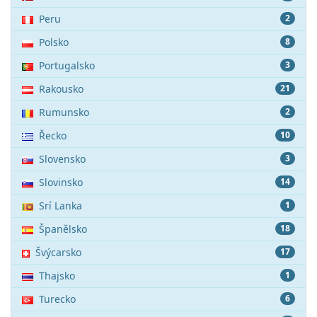
Peru
2
Polsko
8
Portugalsko
3
Rakousko
21
Rumunsko
2
Řecko
10
Slovensko
3
Slovinsko
14
Srí Lanka
1
Španělsko
18
Švýcarsko
17
Thajsko
1
Turecko
6