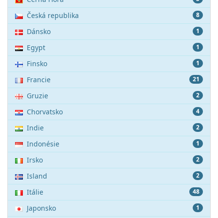
Česká republika
8
Dánsko
1
Egypt
1
Finsko
1
Francie
21
Gruzie
2
Chorvatsko
4
Indie
2
Indonésie
1
Irsko
2
Island
2
Itálie
48
Japonsko
1