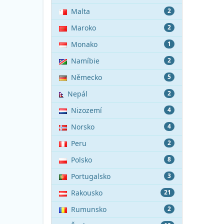
Malta
2
Maroko
2
Monako
1
Namíbie
2
Německo
5
Nepál
2
Nizozemí
4
Norsko
4
Peru
2
Polsko
8
Portugalsko
3
Rakousko
21
Rumunsko
2