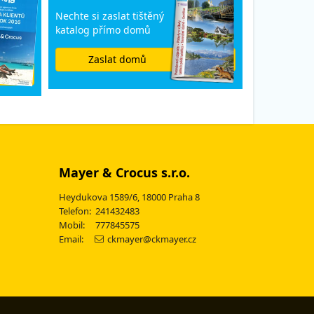
Nechte si zaslat tištěný
katalog přímo domů
Zaslat domů
Mayer & Crocus s.r.o.
Heydukova 1589/6, 18000 Praha 8
Telefon: 241432483
Mobil: 777845575
Email:
ckmayer@ckmayer.cz