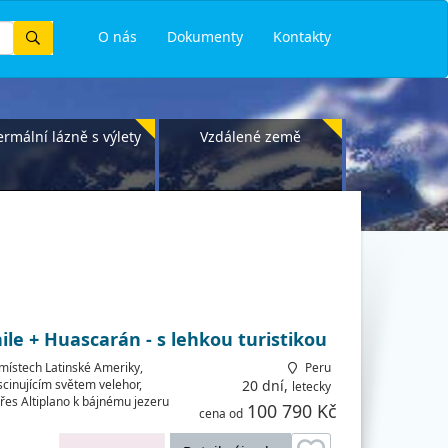
Vyhledat
O nás
Dokumenty
Kontakty
ermální lázně s výlety
Vzdálené země
ile + Huascarán - s lehkou turistikou
místech Latinské Ameriky,
Peru
cinujícím světem velehor,
20 dní,
letecky
přes Altiplano k bájnému jezeru
100 790 Kč
cena od