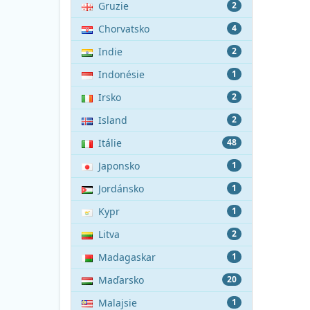
Gruzie
2
Chorvatsko
4
Indie
2
Indonésie
1
Irsko
2
Island
2
Itálie
48
Japonsko
1
Jordánsko
1
Kypr
1
Litva
2
Madagaskar
1
Maďarsko
20
Malajsie
1