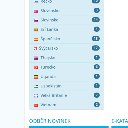
Řecko
10
Slovensko
3
Slovinsko
14
Srí Lanka
1
Španělsko
18
Švýcarsko
17
Thajsko
1
Turecko
6
Uganda
1
Uzbekistán
1
Velká Británie
7
Vietnam
2
ODBĚR NOVINEK
E-KAT