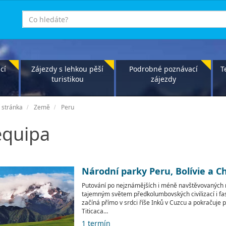
co
hledáte
cí
Zájezdy s lehkou pěší
Podrobné poznávací
T
turistikou
zájezdy
 stránka
Země
Peru
equipa
Národní parky Peru, Bolívie a Ch
Putování po nejznámějších i méně navštěvovaných 
tajemným světem předkolumbovských civilizací i fas
začíná přímo v srdci říše Inků v Cuzcu a pokračuje 
Titicaca…
1 termín