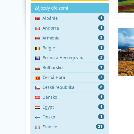
Akce
Zájezdy dle zemí
Albánie
1
Andorra
1
Arménie
2
Belgie
1
Bosna a Hercegovina
3
Bulharsko
1
Černá Hora
3
Česká republika
8
Dánsko
1
Egypt
1
Finsko
1
Francie
21