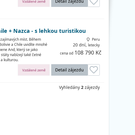
Detail zájezdu
Vzdálené země
ile + Nazca - s lehkou turistikou
ik zajímavých míst. Během
Peru
livie a Chile uvidíte mnohé
20 dní,
letecky
ene And, který se jako
108 790 Kč
cena od
státy nabízejí také četné
a kulturou.
Detail zájezdu
Vzdálené země
Vyhledány
2
zájezdy