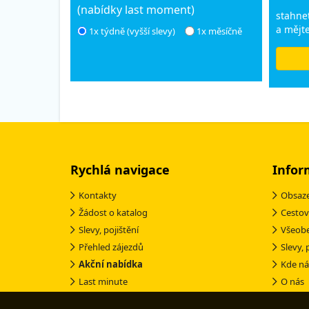
(nabídky last moment)
stahnet
a mějte
1x týdně (vyšší slevy)
1x měsíčně
Rychlá navigace
Infor
Kontakty
Obsaze
Žádost o katalog
Cestov
Slevy, pojištění
Všeob
Přehled zájezdů
Slevy, 
Akční nabídka
Kde ná
Last minute
O nás