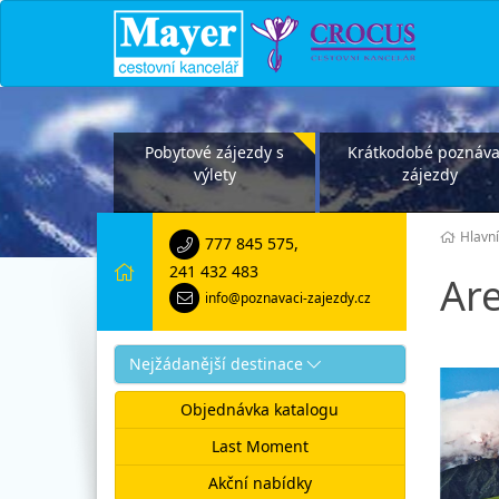
Pobytové zájezdy s
Krátkodobé poznáva
výlety
zájezdy
Hlavní
777 845 575
,
241 432 483
Ar
info@poznavaci-zajezdy.cz
Nejžádanější destinace
Objednávka katalogu
Last Moment
Akční nabídky