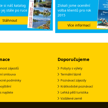
e si náš katalog
Získali jsme ocenění
 jej stále po ruce
volba klientů pro rok
2015
Stáhnout
Více informací
mace
Doporučujeme
nost zájezdů
Pobyty s výlety
ní smlouva
Termální lázně
ecné podmínky
Poznávací zájezdy
pojištění
Krátkodobé poznávací
s najdete
Lehká pěší turistika
Vzdálené země