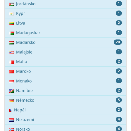
Jordánsko
1
Kypr
1
Litva
2
Madagaskar
1
Maďarsko
20
Malajsie
1
Malta
2
Maroko
2
Monako
1
Namíbie
2
Německo
5
Nepál
2
Nizozemí
4
Norsko
4