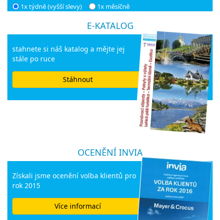
1x týdně (vyšší slevy)
1x měsíčně
E-KATALOG
stahnete si náš katalog a mějte jej
stále po ruce
Stáhnout
OCENĚNÍ INVIA
Získali jsme ocenění volba klientů pro
rok 2015
Více informací