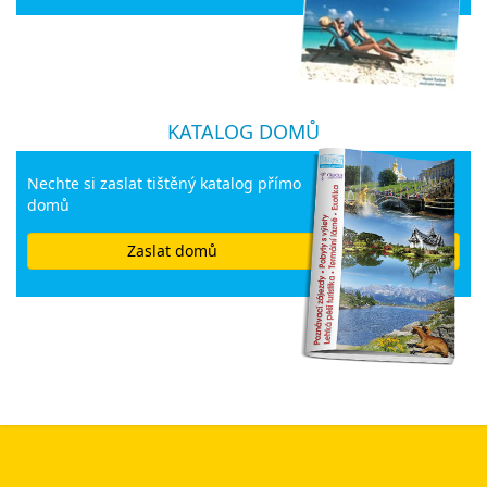
KATALOG DOMŮ
Nechte si zaslat tištěný katalog přímo
domů
Zaslat domů