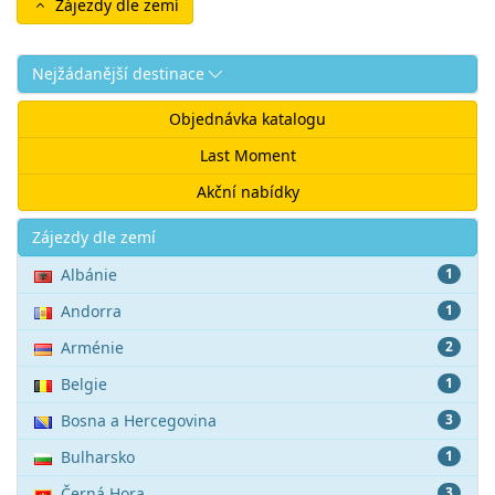
Zájezdy dle zemí
Nejžádanější destinace
Objednávka katalogu
Last Moment
Akční nabídky
Akce
Zájezdy dle zemí
Albánie
1
Andorra
1
Arménie
2
Belgie
1
Bosna a Hercegovina
3
Bulharsko
1
Černá Hora
3