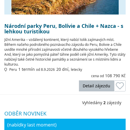
Národní parky Peru, Bolívie a Chile + Nazca - s
lehkou turistikou
Jižní Amerika – vzdálený kontinent, který nabízí tolik zajímavých míst.
Během našeho podrobného poznávacího zájezdu do Peru, Bolivie a Chile
uvidíte mnohé přírodní zajímavosti včetně dlouhého vysokého hřebene
And, který se jako pomyslná páteř táhne podél celé jižní Ameriky. Tyto státy
nabízejí také četné historické památky a seznámení se s místními lidmi a
kulturou.
1 termín
20 dní,
Peru
od 8.9.2026
letecky
108 790 Kč
cena od
Detail zájezdu
Vyhledány
2
zájezdy
ODBĚR NOVINEK
(nabídky last moment)