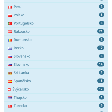
Peru
2
Polsko
8
Portugalsko
3
Rakousko
21
Rumunsko
2
Řecko
10
Slovensko
3
Slovinsko
14
Srí Lanka
1
Španělsko
18
Švýcarsko
17
Thajsko
1
Turecko
6