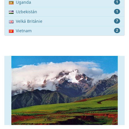
Uganda
1
Uzbekistán
1
Velká Británie
7
Vietnam
2