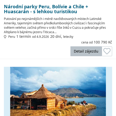
Národní parky Peru, Bolívie a Chile +
Huascarán - s lehkou turistikou
Putování po nejznámějších i méně navštěvovaných místech Latinské
Ameriky, tajemným světem předkolumbovských civilizací i fascinujícím
světem velehor, začíná přímo v srdci říše Inků v Cuzcu a pokračuje přes
Altiplano k bájnému jezeru Titicaca…
1 termín
20 dní,
Peru
od 4.9.2026
letecky
100 790 Kč
cena od
Detail zájezdu