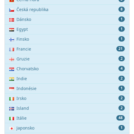
Česká republika
8
Dánsko
1
Egypt
1
Finsko
1
Francie
21
Gruzie
2
Chorvatsko
4
Indie
2
Indonésie
1
Irsko
2
Island
2
Itálie
48
Japonsko
1