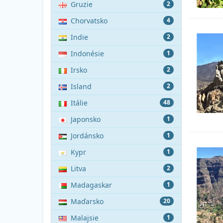
Gruzie
2
Chorvatsko
4
Indie
2
Indonésie
1
Irsko
2
Island
2
Itálie
48
Japonsko
1
Jordánsko
1
Kypr
1
Litva
2
Madagaskar
1
Maďarsko
20
Malajsie
1