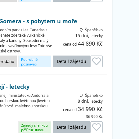
okruhy
a Gomera - s pobytem u moře
árodním parku Las Canadas s
Španělsko
eznete zde také vulkanické
15 dní,
letecky
ály a kaňony. Sousední malý
44 890 Kč
cena od
ními vavřínovými lesy Toto vše
ské ostrovy.
Podrobné
Detail zájezdu
prodáno
poznávací
okruhy
í - letecky
enejí ministátečku Andorra a
Španělsko
tou horskou květenou (kvetou
8 dní,
letecky
kánů tvoří malebnou horskou
34 990 Kč
cena od
36 990 Kč
Zájezdy s lehkou
Detail zájezdu
pěší turistikou