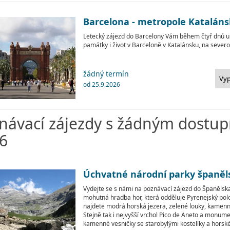
Barcelona - metropole Katalán
Letecký zájezd do Barcelony Vám během čtyř dnů 
památky i život v Barceloně v Katalánsku, na seve
žádný termín
Vy
od 25.9.2026
návací zájezdy s žádným dostu
6
Úchvatné národní parky španěl
Vydejte se s námi na poznávací zájezd do Španělska,
mohutná hradba hor, která odděluje Pyrenejský pol
najdete modrá horská jezera, zelené louky, kamenná 
Stejně tak i nejvyšší vrchol Pico de Aneto a monum
kamenné vesničky se starobylými kostelíky a horské