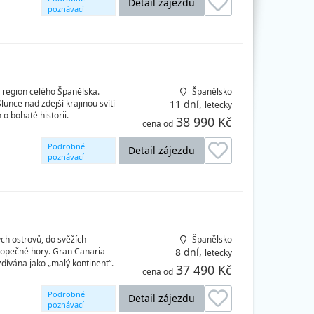
Detail zájezdu
poznávací
okruhy
í region celého Španělska.
Španělsko
nce nad zdejší krajinou svítí
11 dní,
letecky
 o bohaté historii.
38 990 Kč
cena od
Podrobné
Detail zájezdu
poznávací
okruhy
ých ostrovů, do svěžích
Španělsko
 sopečné hory. Gran Canaria
8 dní,
letecky
zdívána jako „malý kontinent“.
37 490 Kč
cena od
Podrobné
Detail zájezdu
poznávací