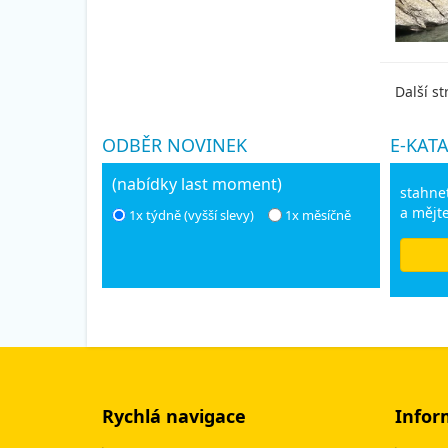
Další st
ODBĚR NOVINEK
E-KAT
(nabídky last moment)
stahnet
a mějte
1x týdně (vyšší slevy)
1x měsíčně
Rychlá navigace
Infor