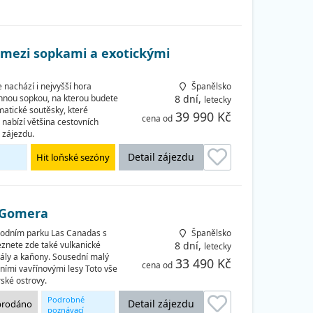
okruhy
a mezi sopkami a exotickými
 nachází i nejvyšší hora
Španělsko
nnou sopkou, na kterou budete
8 dní,
letecky
matické soutěsky, které
39 990 Kč
cena od
ž nabízí většina cestovních
 zájezdu.
Detail zájezdu
Hit loňské sezóny
a Gomera
árodním parku Las Canadas s
Španělsko
eznete zde také vulkanické
8 dní,
letecky
ály a kaňony. Sousední malý
33 490 Kč
cena od
ními vavřínovými lesy Toto vše
ské ostrovy.
Podrobné
Detail zájezdu
prodáno
poznávací