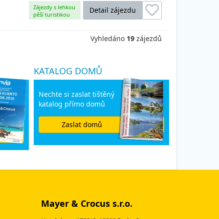
Zájezdy s lehkou
Detail zájezdu
pěší turistikou
Vyhledáno
19
zájezdů
KATALOG DOMŮ
Nechte si zaslat tištěný
katalog přímo domů
Zaslat domů
Mayer & Crocus s.r.o.