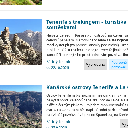
Tenerife s trekingem - turistik
soutěskami
Největší ze sedmi Kanárských ostrovů, na kterém se
celého Španělska. Národní park Teide se stejnojme
moci vystoupit (za pomoci lanovky pod vrchol). Dra
projdete pěší turistikou. Poznejte Tenerife jinak, ne
kanceláří, poznejte ho prostřednictvím poznávacího
žádný termín
Podrobné
Vyprodáno
poznávací
od 22.10.2026
okruhy
Kanárské ostrovy Tenerife a L
Ostrov Tenerife nabízí poznání měsíční krajiny v n
nejvyšší horou celého Španělska Pico de Teide. Nal
pláže s černým pískem. Projedete monumentální sk
ostrov La Gomera nabízí např. národní park s původ
nabízí náš poznávací zájezd do Španělska, na Kanár
žádný termín
Vy
od 25.9.2026