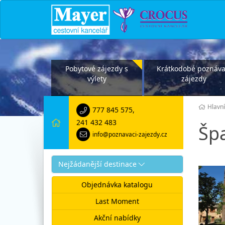
Pobytové zájezdy s
Krátkodobé poznáva
výlety
zájezdy
Hlavní
777 845 575
,
241 432 483
Šp
info@poznavaci-zajezdy.cz
Nejžádanější destinace
Objednávka katalogu
Last Moment
Akční nabídky