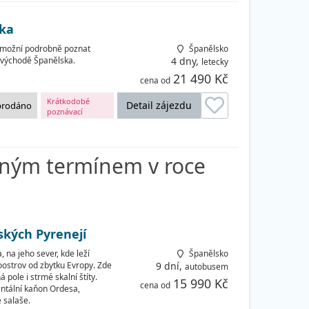
ska
umožní podrobně poznat
Španělsko
rovýchodě Španělska.
4 dny,
letecky
21 490 Kč
cena od
Krátkodobé
Detail zájezdu
prodáno
poznávací
zájezdy
pným termínem v roce
ských Pyrenejí
 na jeho sever, kde leží
Španělsko
oostrov od zbytku Evropy. Zde
9 dní,
autobusem
pole i strmé skalní štíty.
15 990 Kč
cena od
entální kaňon Ordesa,
 salaše.