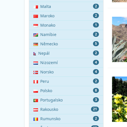
Malta
2
Maroko
2
Monako
1
Namíbie
2
Německo
5
Nepál
2
Nizozemí
4
Norsko
4
Peru
2
Polsko
8
Portugalsko
3
Rakousko
21
Rumunsko
2