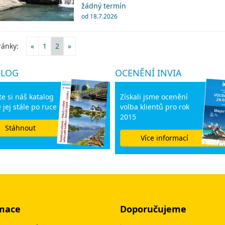
žádný termín
od 18.7.2026
ránky:
«
1
2
»
ALOG
OCENĚNÍ INVIA
e si náš katalog
Získali jsme ocenění
 jej stále po ruce
volba klientů pro rok
2015
Stáhnout
Více informací
mace
Doporučujeme