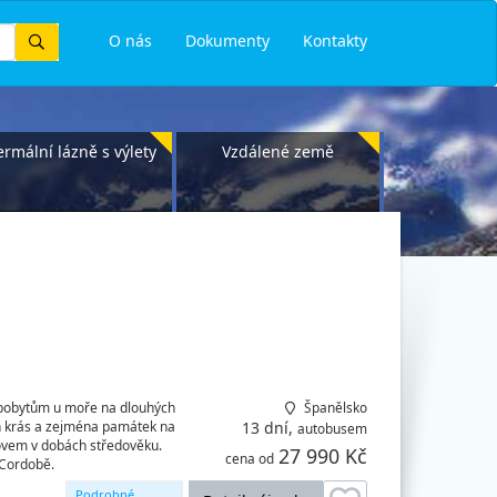
Vyhledat
O nás
Dokumenty
Kontakty
ermální lázně s výlety
Vzdálené země
k pobytům u moře na dlouhých
Španělsko
ch krás a zejména památek na
13 dní,
autobusem
ovem v dobách středověku.
27 990 Kč
cena od
 Cordobě.
Podrobné