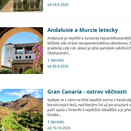
od 29.9.2026
Andalusie a Murcie letecky
Andalusie je největší a turisticky nejnavštěvovanějš
Můžete zde strávit nezapomenutelnou dovolenou. Slu
prakticky celý rok, oblast je plná památek svědčících
Obohacením…
1 termín
od 30.9.2026
Gran Canaria - ostrov věčnosti
Vydejte se s námi na třetí největší ostrov z Kanársk
borovicových lesů, nad kterými ční už jen prastaré
patří spolu s Tenerife k největším lákadlům a je pře
Divoké…
1 termín
od 10.10.2026