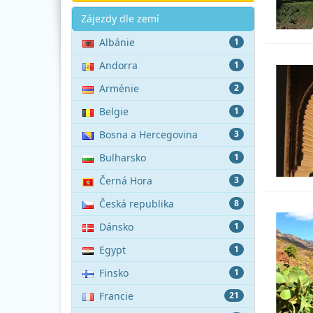
Akce
Zájezdy dle zemí
Albánie
1
Andorra
1
Arménie
2
Belgie
1
Bosna a Hercegovina
3
Bulharsko
1
Černá Hora
3
Česká republika
8
Dánsko
1
Egypt
1
Finsko
1
Francie
21