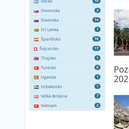
Řecko
10
Slovensko
3
Slovinsko
14
Srí Lanka
1
Španělsko
18
Švýcarsko
17
Thajsko
1
Poz
Turecko
6
202
Uganda
1
Uzbekistán
1
Velká Británie
7
Vietnam
2