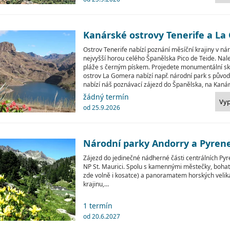
Kanárské ostrovy Tenerife a L
Ostrov Tenerife nabízí poznání měsíční krajiny v n
nejvyšší horou celého Španělska Pico de Teide. Nal
pláže s černým pískem. Projedete monumentální sk
ostrov La Gomera nabízí např. národní park s původ
nabízí náš poznávací zájezd do Španělska, na Kanár
žádný termín
Vy
od 25.9.2026
Národní parky Andorry a Pyrenej
Zájezd do jedinečné nádherné části centrálních Pyr
NP St. Maurici. Spolu s kamennými městečky, boha
zde volně i kosatce) a panoramatem horských veli
krajinu,…
1 termín
od 20.6.2027