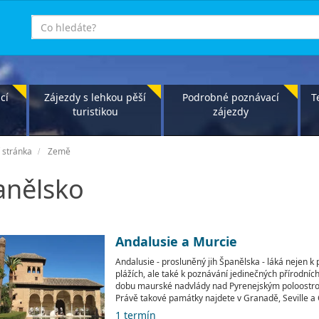
co
hledáte
cí
Zájezdy s lehkou pěší
Podrobné poznávací
T
turistikou
zájezdy
 stránka
Země
anělsko
Andalusie a Murcie
Andalusie - prosluněný jih Španělska - láká nejen 
plážích, ale také k poznávání jedinečných přírodní
dobu maurské nadvlády nad Pyrenejským poloostr
Právě takové památky najdete v Granadě, Seville a
1 termín