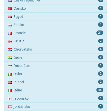
Česká republika
Dánsko
1
Egypt
1
Finsko
1
Francie
21
Gruzie
2
Chorvatsko
4
Indie
2
Indonésie
1
Irsko
2
Island
2
Itálie
48
Japonsko
1
Jordánsko
1