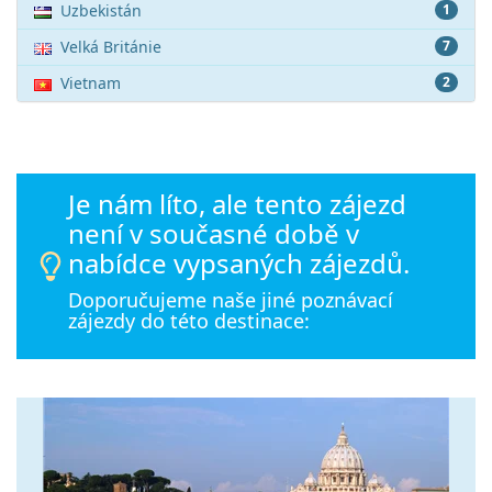
Uzbekistán
1
Velká Británie
7
Vietnam
2
Je nám líto, ale tento zájezd
není v současné době v
nabídce vypsaných zájezdů.
Doporučujeme naše jiné poznávací
zájezdy do této destinace: