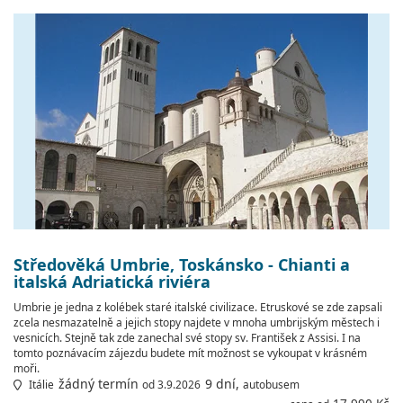
Středověká Umbrie, Toskánsko - Chianti a
italská Adriatická riviéra
Umbrie je jedna z kolébek staré italské civilizace. Etruskové se zde zapsali
zcela nesmazatelně a jejich stopy najdete v mnoha umbrijským městech i
vesnicích. Stejně tak zde zanechal své stopy sv. František z Assisi. I na
tomto poznávacím zájezdu budete mít možnost se vykoupat v krásném
moři.
žádný termín
9 dní,
Itálie
od 3.9.2026
autobusem