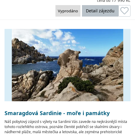
17 990 Kč
cena od
Detail zájezdu
Vyprodáno
Smaragdová Sardinie - moře i památky
Náš pobytový zájezd s výlety na Sardinii Vás zavede na nejkrásnější místa
tohoto rozlehlého ostrova, poznáte členité pobřeží se skalními útvary i
nádherné pláže, malá městečka a letoviska, ale zejména prehistorické