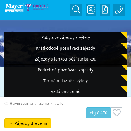
Pobytové zájezdy s výlety
Krátkodobé poznávací zájezdy
Zájezdy s lehkou pěší turistikou
Podrobné poznávací zájezdy
Termální lázně s výlety
Vzdálené země
Hlavní stránka
Země
Itálie
obj.č.470
Zájezdy dle zemí