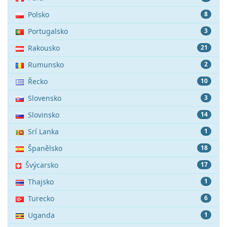
Polsko
8
Portugalsko
3
Rakousko
21
Rumunsko
2
Řecko
10
Slovensko
3
Slovinsko
14
Srí Lanka
1
Španělsko
18
Švýcarsko
17
Thajsko
1
Turecko
6
Uganda
1