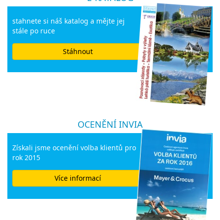
stahnete si náš katalog a mějte jej
stále po ruce
Stáhnout
OCENĚNÍ INVIA
Získali jsme ocenění volba klientů pro
rok 2015
Více informací