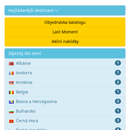
Nejžádanější destinace
Objednávka katalogu
Last Moment
Akční nabídky
Akce
Zájezdy dle zemí
Albánie
1
Andorra
1
Arménie
2
Belgie
1
Bosna a Hercegovina
3
Bulharsko
1
Černá Hora
3
8