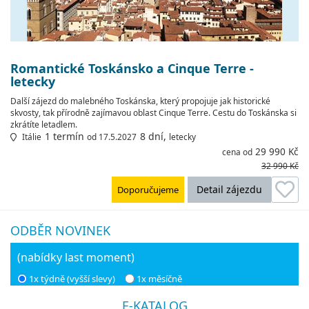
Romantické Toskánsko a Cinque Terre -
letecky
Další zájezd do malebného Toskánska, který propojuje jak historické
skvosty, tak přírodně zajímavou oblast Cinque Terre. Cestu do Toskánska si
zkrátíte letadlem.
1 termín
8 dní,
Itálie
od 17.5.2027
letecky
29 990 Kč
cena od
32 990 Kč
Detail zájezdu
Doporučujeme
ODBĚR NOVINEK
(nabídky last moment)
1x týdně (vyšší slevy)
1x měsíčně
E-KATALOG