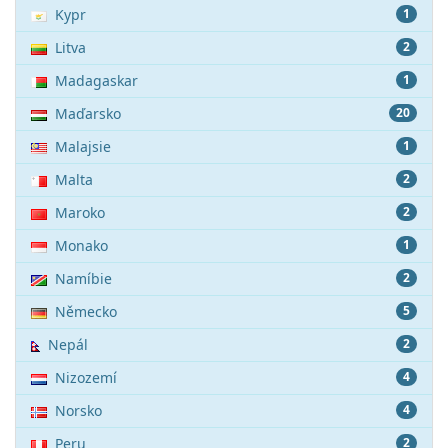
Kypr
1
Litva
2
Madagaskar
1
Maďarsko
20
Malajsie
1
Malta
2
Maroko
2
Monako
1
Namíbie
2
Německo
5
Nepál
2
Nizozemí
4
Norsko
4
Peru
2