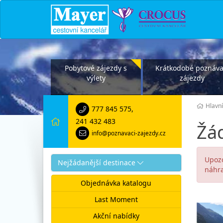
Pobytové zájezdy s
Krátkodobé poznáva
výlety
zájezdy
Hlavní
777 845 575
,
241 432 483
Žád
info@poznavaci-zajezdy.cz
Upozo
Nejžádanější destinace
náhra
Objednávka katalogu
Last Moment
Akční nabídky