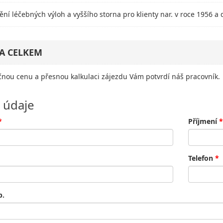
tění léčebných výloh a vyššího storna pro klienty nar. v roce 1956 a 
A CELKEM
nou cenu a přesnou kalkulaci zájezdu Vám potvrdí náš pracovník.
 údaje
*
Příjmení
*
Telefon
*
p.