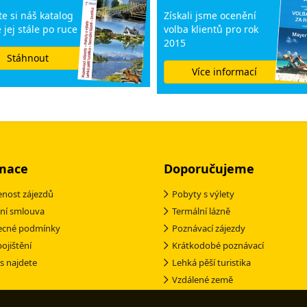
e si náš katalog
Získali jsme ocenění
 jej stále po ruce
volba klientů pro rok
2015
Stáhnout
Více informací
mace
Doporučujeme
nost zájezdů
Pobyty s výlety
ní smlouva
Termální lázně
ecné podmínky
Poznávací zájezdy
pojištění
Krátkodobé poznávací
s najdete
Lehká pěší turistika
Vzdálené země