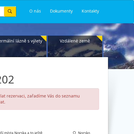
Vyhledat
O nás
Dokumenty
Kontakty
ermální lázně s výlety
Vzdálené země
202
slat rezervaci, zařadíme Vás do seznamu
at.
í místa Norska a to ještě
Norsko