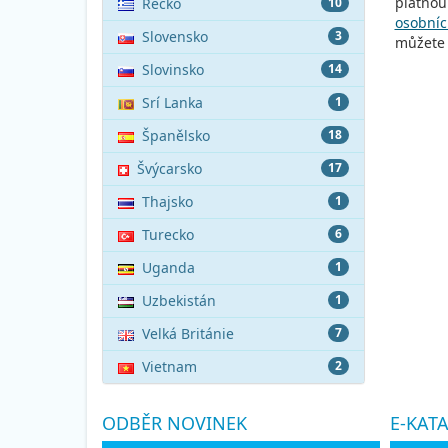
platnou
Řecko
10
osobníc
Slovensko
3
můžete 
Slovinsko
14
Srí Lanka
1
Španělsko
18
Švýcarsko
17
Thajsko
1
Turecko
6
Uganda
1
Uzbekistán
1
Velká Británie
7
Vietnam
2
ODBĚR NOVINEK
E-KAT