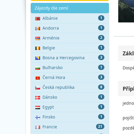
Akce
Zájezdy dle zemí
Albánie
1
Andorra
1
Arménie
2
Belgie
1
Zákl
Bosna a Hercegovina
3
Bulharsko
1
Dospě
Černá Hora
3
Česká republika
8
Příp
Dánsko
1
jedno
Egypt
1
Finsko
1
pojiš
Francie
21
pozdě