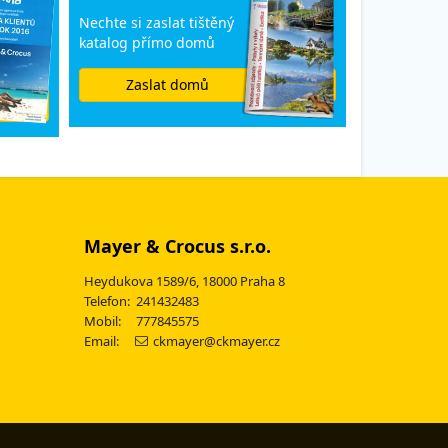
Nechte si zaslat tištěný
katalog přímo domů
Zaslat domů
Mayer & Crocus s.r.o.
Heydukova 1589/6, 18000 Praha 8
Telefon: 241432483
Mobil: 777845575
Email:
ckmayer@ckmayer.cz