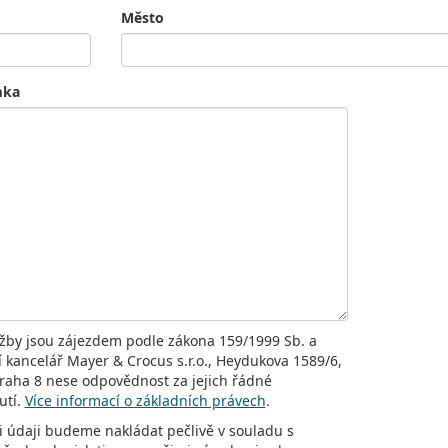
Město
mka
užby jsou zájezdem podle zákona 159/1999 Sb. a
í kancelář Mayer & Crocus s.r.o., Heydukova 1589/6,
raha 8 nese odpovědnost za jejich řádné
utí.
Více informací o základních právech
.
i údaji budeme nakládat pečlivě v souladu s