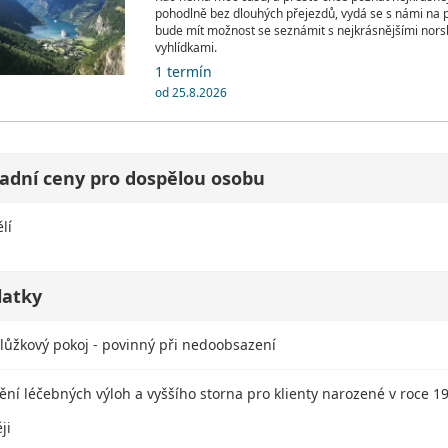
pohodlně bez dlouhých přejezdů, vydá se s námi na 
bude mít možnost se seznámit s nejkrásnějšími nors
vyhlídkami.
1 termín
od 25.8.2026
adní ceny pro dospělou osobu
lí
latky
lůžkový pokoj - povinný při nedoobsazení
tění léčebných výloh a vyššího storna pro klienty narozené v roce 1
ji