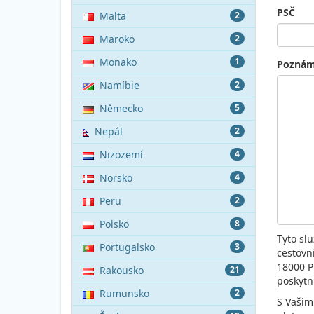
PSČ
Malta
2
Maroko
2
Monako
1
Pozná
Namíbie
2
Německo
5
Nepál
2
Nizozemí
4
Norsko
4
Peru
2
Polsko
8
Tyto sl
Portugalsko
3
cestovn
18000 P
Rakousko
21
poskytn
Rumunsko
2
S Vašim