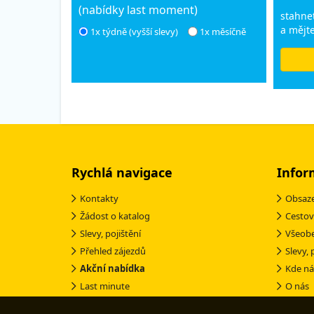
(nabídky last moment)
stahnet
a mějte
1x týdně (vyšší slevy)
1x měsíčně
Rychlá navigace
Infor
Kontakty
Obsaze
Žádost o katalog
Cestov
Slevy, pojištění
Všeob
Přehled zájezdů
Slevy, 
Akční nabídka
Kde ná
Last minute
O nás