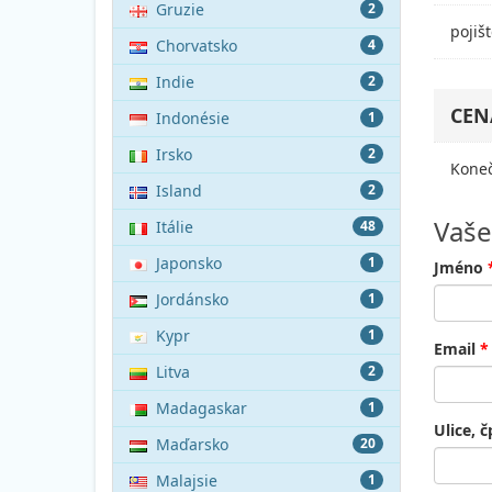
Gruzie
2
pojiš
Chorvatsko
4
Indie
2
CEN
Indonésie
1
Irsko
2
Koneč
Island
2
Vaše
Itálie
48
Japonsko
1
Jméno
Jordánsko
1
Kypr
1
Email
*
Litva
2
Madagaskar
1
Ulice, č
Maďarsko
20
Malajsie
1