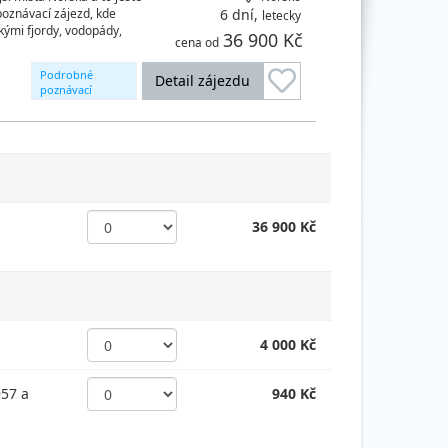
poznávací zájezd, kde
6 dní,
letecky
kými fjordy, vodopády,
36 900 Kč
cena od
Podrobné
Detail zájezdu
poznávací
okruhy
36 900 Kč
4 000 Kč
957 a
940 Kč