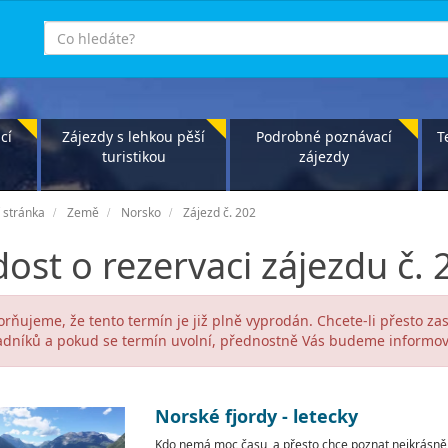
co
hledáte
cí
Zájezdy s lehkou pěší
Podrobné poznávací
T
turistikou
zájezdy
 stránka
Země
Norsko
Zájezd č. 202
ost o rezervaci zájezdu č. 
rňujeme, že tento termín je již plně vyprodán. Chcete-li přesto za
dníků a pokud se termín uvolní, přednostně Vás budeme informov
Norské fjordy - letecky
Kdo nemá moc času, a přesto chce poznat nejkrásnějš