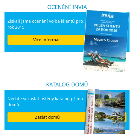
OCENĚNÍ INVIA
Získali jsme ocenění volba klientů pro
rok 2015
Více informací
KATALOG DOMŮ
Nechte si zaslat tištěný katalog přímo
domů
Zaslat domů