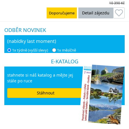
10 390 Kč
Detail zájezdu
Doporučujeme
ODBĚR NOVINEK
(nabídky last moment)
1x týdně (vyšší slevy)
1x měsíčně
E-KATALOG
stahnete si náš katalog a mějte jej
stále po ruce
Stáhnout