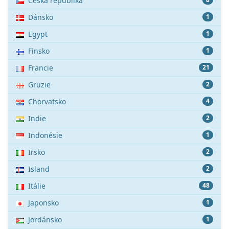
Česká republika
Dánsko
1
Egypt
1
Finsko
1
Francie
21
Gruzie
2
Chorvatsko
4
Indie
2
Indonésie
1
Irsko
2
Island
2
Itálie
48
Japonsko
1
Jordánsko
1