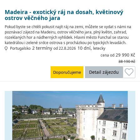
Madeira - exotický ráj na dosah, květinový
ostrov věčného jara
Pokud byste se chtěli pokusit najít ráj na zemi, můžete se vydat s námi na
poznávací zájezd na Madeiru, ostrov věčného jara, plný květin, zahrad,
rozeklaných hor a nádherných vyhlídek. Hlavní město Funchal se starou
katedrálou i zelené srdce ostrova s procházkou po typických levadách.
2 termíny
10 dní,
Portugalsko
od 22.8.2026
letecky
29 990 Kč
cena od
38 190 Kč
Detail zájezdu
Doporučujeme