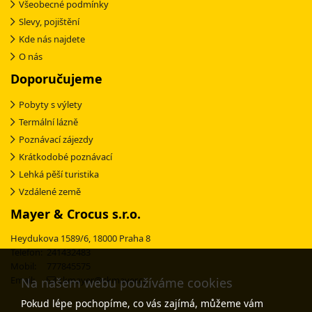
Všeobecné podmínky
Slevy, pojištění
Kde nás najdete
O nás
Doporučujeme
Pobyty s výlety
Termální lázně
Poznávací zájezdy
Krátkodobé poznávací
Lehká pěší turistika
Vzdálené země
Mayer & Crocus s.r.o.
Heydukova 1589/6, 18000 Praha 8
Telefon: 241432483
Mobil: 777845575
Email:
ckmayer@ckmayer.cz
Na našem webu používáme cookies
Pokud lépe pochopíme, co vás zajímá, můžeme vám