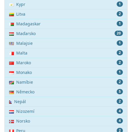
Kypr
1
Litva
2
Madagaskar
1
Maďarsko
20
Malajsie
1
Malta
2
Maroko
2
Monako
1
Namíbie
2
Německo
5
Nepál
2
Nizozemí
4
Norsko
4
Peru
2