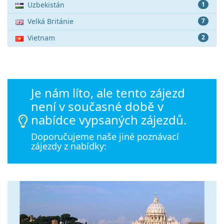
Uzbekistán
1
Velká Británie
7
Vietnam
2
Je nám líto, ale tento zájezd
není v současné době v
nabídce vypsaných zájezdů.
Doporučujeme naše jiné poznávací
zájezdy z nabídky: