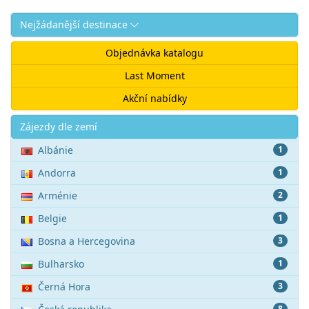
Nejžádanější destinace
Objednávka katalogu
Last Moment
Akční nabídky
Akce
Zájezdy dle zemí
Albánie
1
Andorra
1
Arménie
2
Belgie
1
Bosna a Hercegovina
3
Bulharsko
1
Černá Hora
3
8