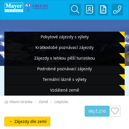
Pobytové zájezdy s výlety
Krátkodobé poznávací zájezdy
Zájezdy s lehkou pěší turistikou
Podrobné poznávací zájezdy
Termální lázně s výlety
Vzdálené země
Hlavní stránka
Země
Lotyšsko
obj.č.210
Zájezdy dle zemí