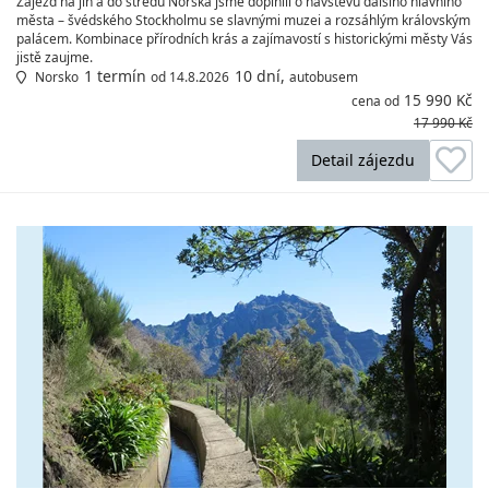
Zájezd na jih a do středu Norska jsme doplnili o návštěvu dalšího hlavního
města – švédského Stockholmu se slavnými muzei a rozsáhlým královským
palácem. Kombinace přírodních krás a zajímavostí s historickými městy Vás
jistě zaujme.
1 termín
10 dní,
Norsko
od 14.8.2026
autobusem
15 990 Kč
cena od
17 990 Kč
Detail zájezdu