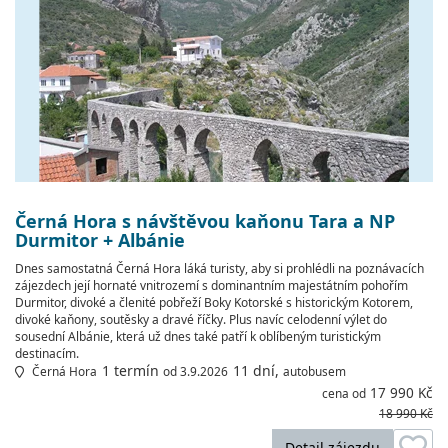
Černá Hora s návštěvou kaňonu Tara a NP
Durmitor + Albánie
Dnes samostatná Černá Hora láká turisty, aby si prohlédli na poznávacích
zájezdech její hornaté vnitrozemí s dominantním majestátním pohořím
Durmitor, divoké a členité pobřeží Boky Kotorské s historickým Kotorem,
divoké kaňony, soutěsky a dravé říčky. Plus navíc celodenní výlet do
sousední Albánie, která už dnes také patří k oblíbeným turistickým
destinacím.
1 termín
11 dní,
Černá Hora
od 3.9.2026
autobusem
17 990 Kč
cena od
18 990 Kč
Detail zájezdu