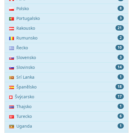
Polsko
8
Portugalsko
3
Rakousko
21
Rumunsko
2
Řecko
10
Slovensko
3
Slovinsko
14
Srí Lanka
1
Španělsko
18
Švýcarsko
17
Thajsko
1
Turecko
6
Uganda
1