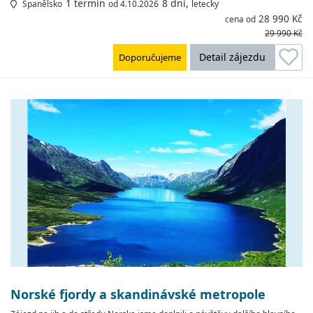
1 termín
8 dní,
Španělsko
od 4.10.2026
letecky
28 990 Kč
cena od
29 990 Kč
Detail zájezdu
Doporučujeme
Norské fjordy a skandinávské metropole